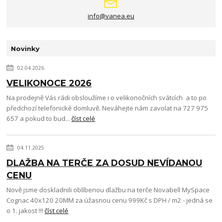
info@vanea.eu
Novinky
02.04.2026
VELIKONOCE 2026
Na prodejně Vás rádi obsloužíme i o velikonočních svátcích a to po
předchozí telefonické domluvě. Neváhejte nám zavolat na 727 975
657 a pokud to bud...
číst celé
04.11.2025
DLAŽBA NA TERČE ZA DOSUD NEVÍDANOU
CENU
Nově jsme doskladnili oblíbenou dlažbu na terče Novabell MySpace
Cognac 40x120 20MM za úžasnou cenu 999Kč s DPH / m2 - jedná se
o 1. jakost !!!
číst celé