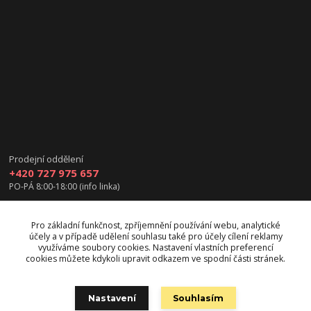
Prodejní oddělení
+420 727 975 657
PO-PÁ 8:00-18:00 (info linka)
info@vanea.eu
Pro základní funkčnost, zpříjemnění používání webu, analytické
účely a v případě udělení souhlasu také pro účely cílení reklamy
využíváme soubory cookies. Nastavení vlastních preferencí
cookies můžete kdykoli upravit odkazem ve spodní části stránek.
Upravit sběr cookies.
Nastavení
Souhlasím