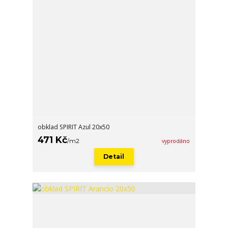
obklad SPIRIT Azul 20x50
471 Kč
/
m2
vyprodáno
Detail