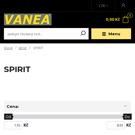
CZK
0
0,00 Kč
Menu
Úvod
série
SPIRIT
SPIRIT
Cena:
Od
Do
Kč
Kč