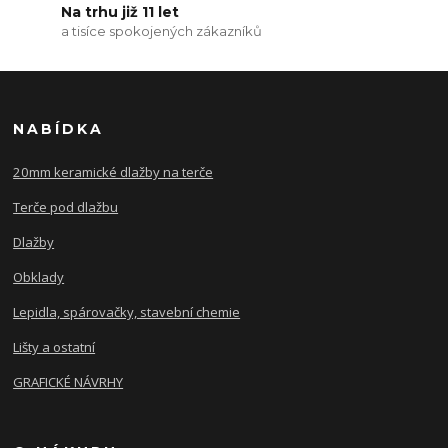
Na trhu již 11 let
a tisíce spokojených zákazníků
NABÍDKA
20mm keramické dlažby na terče
Terče pod dlažbu
Dlažby
Obklady
Lepidla, spárovačky, stavební chemie
Lišty a ostatní
GRAFICKÉ NÁVRHY