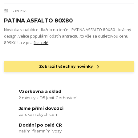
02.09.2025
PATINA ASFALTO 80X80
Novinka v nabídce dlažeb na terče - PATINA ASFALTO 80X80 - krásný
design, velice populární odstín antracitu, to vše za outletovou cenu
899Kč !! a v pr...
číst celé
Zobrazit všechny novinky
Vzorkovna a sklad
2 minuty z D5 (exit Cerhovice)
Jsme přímí dovozci
záruka nízkých cen
Dodání po celé ČR
našimi firemními vozy