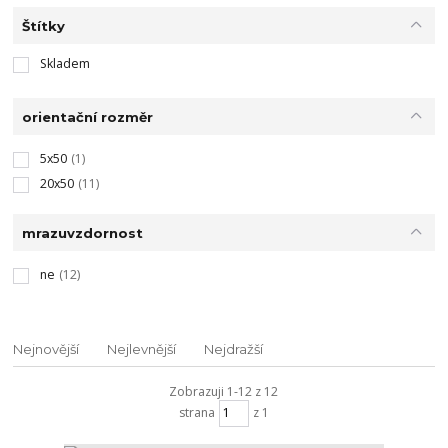
Štítky
Skladem
orientační rozměr
5x50
(1)
20x50
(11)
mrazuvzdornost
ne
(12)
Nejnovější
Nejlevnější
Nejdražší
Zobrazuji 1-12 z 12
strana
z 1