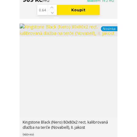
/
m2
skladem 19.2 m2
Koupit
Novinka
Kingstone Black (Nero) 80x80x2 rect. kalibrovaná
dlažba na terče (Novabell), II. jakost
969 Kč