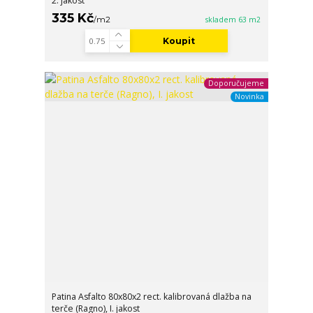
2. jakost
335 Kč
/
m2
skladem 63 m2
Koupit
Doporučujeme
Novinka
Patina Asfalto 80x80x2 rect. kalibrovaná dlažba na
terče (Ragno), I. jakost