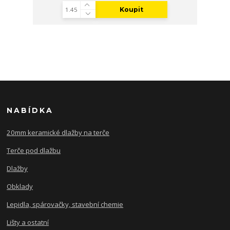
Koupit
NABÍDKA
20mm keramické dlažby na terče
Terče pod dlažbu
Dlažby
Obklady
Lepidla, spárovačky, stavební chemie
Lišty a ostatní