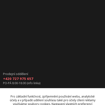
Prodejní oddělení
+420 727 975 657
PO-PÁ 8:00-18:00 (info linka)
info@vanea.eu
Pro základní funkčnost, zpříjemnění používání webu, analytické
účely a v případě udělení souhlasu také pro účely cílení reklamy
využíváme soubory cookies. Nastavení vlastních preferencí