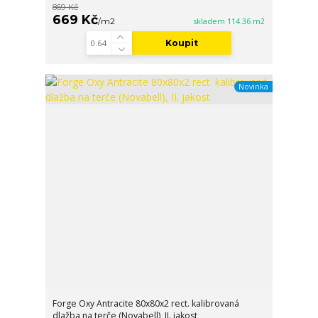
869 Kč
669 Kč
/
m2
skladem 114.36 m2
Koupit
Novinka
Forge Oxy Antracite 80x80x2 rect. kalibrovaná
dlažba na terče (Novabell), II. jakost