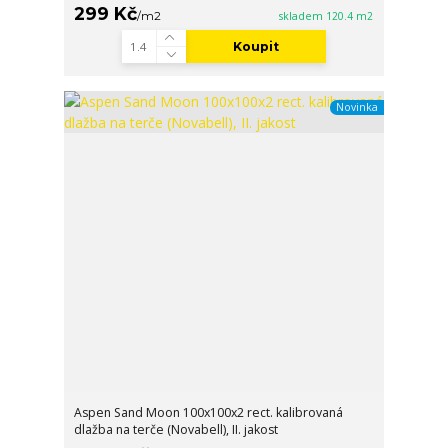
299 Kč
/
m2
skladem 120.4 m2
Koupit
Novinka
Aspen Sand Moon 100x100x2 rect. kalibrovaná
dlažba na terče (Novabell), II. jakost