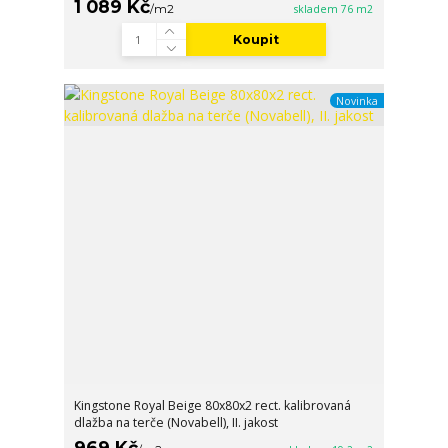
1 089 Kč
/
m2
skladem 76 m2
Koupit
Novinka
Kingstone Royal Beige 80x80x2 rect. kalibrovaná
dlažba na terče (Novabell), II. jakost
969 Kč