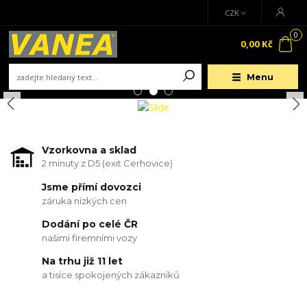
CZK
0
0,00 Kč
Menu
Vzorkovna a sklad
2 minuty z D5 (exit Cerhovice)
Jsme přímí dovozci
záruka nízkých cen
Dodání po celé ČR
našimi firemními vozy
Na trhu již 11 let
a tisíce spokojených zákazníků