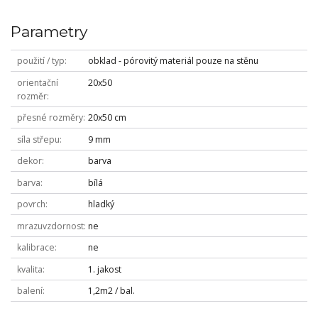
Parametry
použití / typ
obklad - pórovitý materiál pouze na stěnu
orientační
20x50
rozměr
přesné rozměry
20x50 cm
síla střepu
9 mm
dekor
barva
barva
bílá
povrch
hladký
mrazuvzdornost
ne
kalibrace
ne
kvalita
1. jakost
balení
1,2m2 / bal.