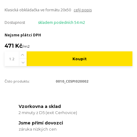
Klasická obkládačka ve formátu 20x50
celý popis
Dostupnost
skladem posledních 54 m2
Nejsme plátci DPH
471 Kč
/
m2
Koupit
Číslo produktu:
0010_CESPI020002
Vzorkovna a sklad
2 minuty z D5 (exit Cerhovice)
Jsme přímí dovozci
záruka nízkých cen