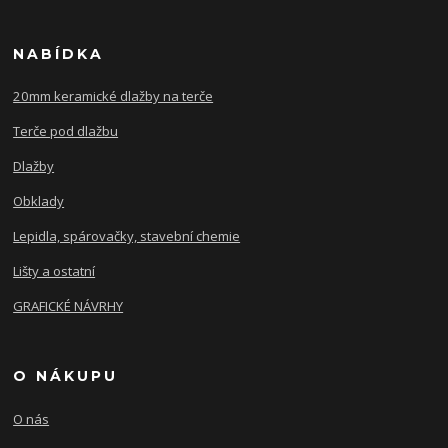
NABÍDKA
20mm keramické dlažby na terče
Terče pod dlažbu
Dlažby
Obklady
Lepidla, spárovačky, stavební chemie
Lišty a ostatní
GRAFICKÉ NÁVRHY
O NÁKUPU
O nás