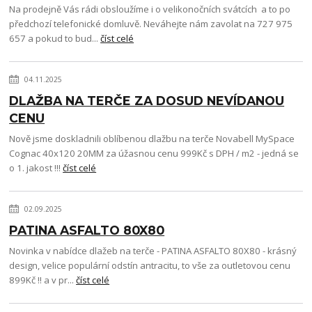
Na prodejně Vás rádi obsloužíme i o velikonočních svátcích a to po
předchozí telefonické domluvě. Neváhejte nám zavolat na 727 975
657 a pokud to bud...
číst celé
04.11.2025
DLAŽBA NA TERČE ZA DOSUD NEVÍDANOU
CENU
Nově jsme doskladnili oblíbenou dlažbu na terče Novabell MySpace
Cognac 40x120 20MM za úžasnou cenu 999Kč s DPH / m2 - jedná se
o 1. jakost !!!
číst celé
02.09.2025
PATINA ASFALTO 80X80
Novinka v nabídce dlažeb na terče - PATINA ASFALTO 80X80 - krásný
design, velice populární odstín antracitu, to vše za outletovou cenu
899Kč !! a v pr...
číst celé