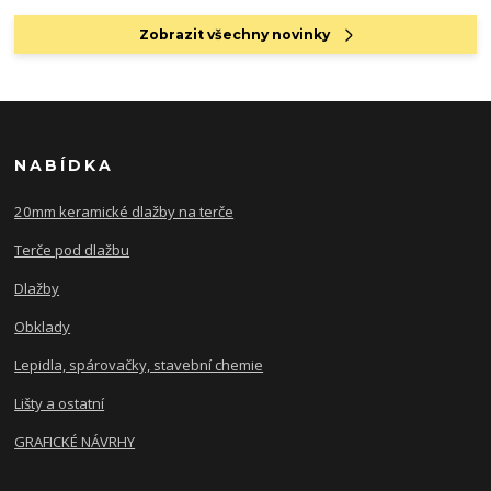
Zobrazit všechny novinky
NABÍDKA
20mm keramické dlažby na terče
Terče pod dlažbu
Dlažby
Obklady
Lepidla, spárovačky, stavební chemie
Lišty a ostatní
GRAFICKÉ NÁVRHY