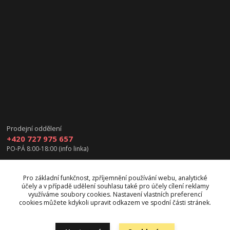
Prodejní oddělení
+420 727 975 657
PO-PÁ 8:00-18:00 (info linka)
info@vanea.eu
Pro základní funkčnost, zpříjemnění používání webu, analytické
účely a v případě udělení souhlasu také pro účely cílení reklamy
využíváme soubory cookies. Nastavení vlastních preferencí
cookies můžete kdykoli upravit odkazem ve spodní části stránek.
Upravit sběr cookies.