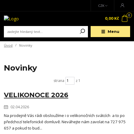
CZK
0
0,00 Kč
Menu
Úvod
Novinky
Novinky
strana
z 1
VELIKONOCE 2026
02.04.2026
Na prodejně Vás rádi obsloužíme i o velikonočních svátcích a to po
předchozí telefonické domluvě. Neváhejte nám zavolat na 727 975
657 a pokud to bud...