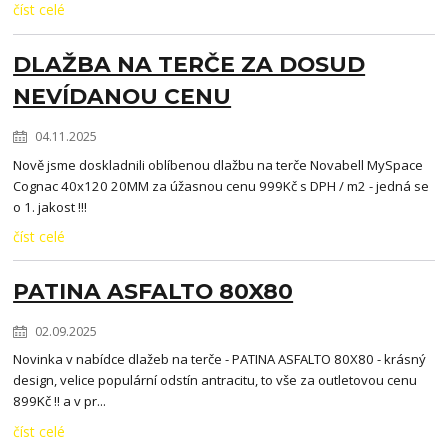
číst celé
DLAŽBA NA TERČE ZA DOSUD
NEVÍDANOU CENU
04.11.2025
Nově jsme doskladnili oblíbenou dlažbu na terče Novabell MySpace
Cognac 40x120 20MM za úžasnou cenu 999Kč s DPH / m2 - jedná se
o 1. jakost !!!
číst celé
PATINA ASFALTO 80X80
02.09.2025
Novinka v nabídce dlažeb na terče - PATINA ASFALTO 80X80 - krásný
design, velice populární odstín antracitu, to vše za outletovou cenu
899Kč !! a v pr...
číst celé