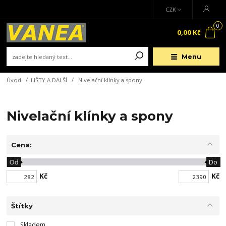
CZK
0
0,00 Kč
Menu
Úvod
LIŠTY A DALŠÍ
Nivelační klínky a spony
Nivelační klínky a spony
Cena:
Od
Do
Kč
Kč
Štítky
Skladem