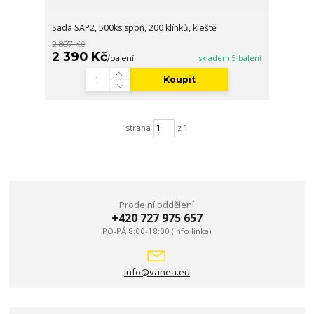
Sada SAP2, 500ks spon, 200 klínků, kleště
2 807 Kč
2 390 Kč
/
balení
skladem 5 balení
Koupit
strana
z 1
Prodejní oddělení
+420 727 975 657
PO-PÁ 8:00-18:00 (info linka)
info@vanea.eu