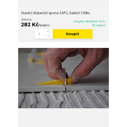
Stavěcí distanční spona SAP2, balení 100ks
296 Kč
obvykle skladem min.
282 Kč
/
balení
30 balení
Koupit