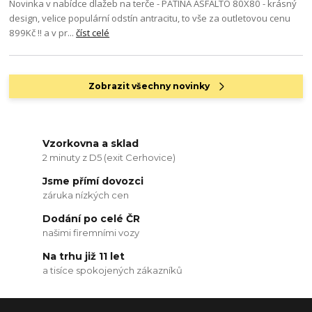
Novinka v nabídce dlažeb na terče - PATINA ASFALTO 80X80 - krásný
design, velice populární odstín antracitu, to vše za outletovou cenu
899Kč !! a v pr...
číst celé
Zobrazit všechny novinky
Vzorkovna a sklad
2 minuty z D5 (exit Cerhovice)
Jsme přímí dovozci
záruka nízkých cen
Dodání po celé ČR
našimi firemními vozy
Na trhu již 11 let
a tisíce spokojených zákazníků