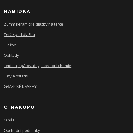
NABÍDKA
20mm keramické dlažby na terče
Terče pod dlažbu
Dlažby
Obklady
Lepidla, spárovačky, stavební chemie
Lišty a ostatní
GRAFICKÉ NÁVRHY
O NÁKUPU
O nás
Obchodní podmínky