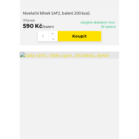
Nivelační klínek SAP2, balení 200 kusů
772 Kč
obvykle skladem min.
590 Kč
/
balení
30 balení
Koupit