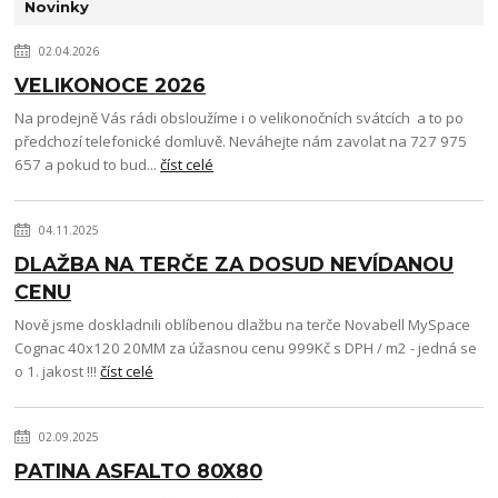
Novinky
02.04.2026
VELIKONOCE 2026
Na prodejně Vás rádi obsloužíme i o velikonočních svátcích a to po
předchozí telefonické domluvě. Neváhejte nám zavolat na 727 975
657 a pokud to bud...
číst celé
04.11.2025
DLAŽBA NA TERČE ZA DOSUD NEVÍDANOU
CENU
Nově jsme doskladnili oblíbenou dlažbu na terče Novabell MySpace
Cognac 40x120 20MM za úžasnou cenu 999Kč s DPH / m2 - jedná se
o 1. jakost !!!
číst celé
02.09.2025
PATINA ASFALTO 80X80