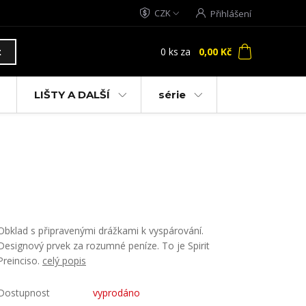
CZK
Přihlášení
0
ks
za
0,00 Kč
t
LIŠTY A DALŠÍ
série
Obklad s připravenými drážkami k vyspárování.
Designový prvek za rozumné peníze. To je Spirit
Preinciso.
celý popis
Dostupnost
vyprodáno