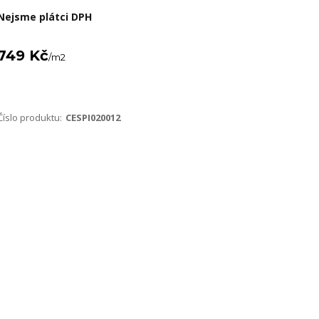
Nejsme plátci DPH
749 Kč
/
m2
Číslo produktu:
CESPI020012