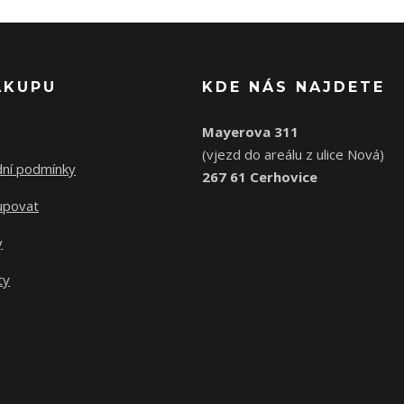
ÁKUPU
KDE NÁS NAJDETE
Mayerova 311
(vjezd do areálu z ulice Nová)
ní podmínky
267 61 Cerhovice
upovat
y
ty