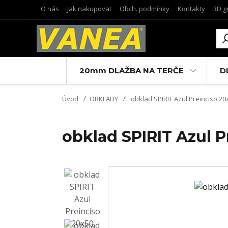
O nás
Jak nakupovat
Obch. podmínky
Kontakty
3D g
20mm DLAŽBA NA TERČE
D
Úvod
OBKLADY
obklad SPIRIT Azul Preinciso 20
obklad SPIRIT Azul P