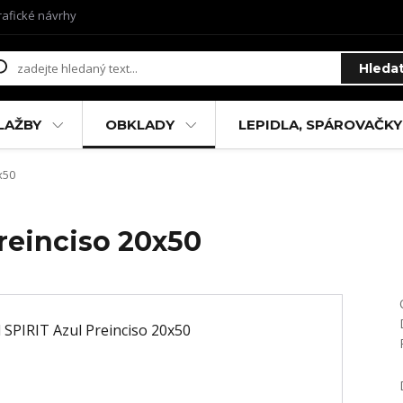
rafické návrhy
Hleda
LAŽBY
OBKLADY
LEPIDLA, SPÁROVAČKY
x50
reinciso 20x50