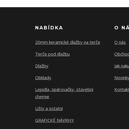
NABÍDKA
O N
20mm keramické dlažby na terče
O nás
Terče pod dlažbu
Obchod
Dlažby
Jak nak
Obklady
Novink
Lepidla, spárovačky, stavební
Kontak
chemie
Lišty a ostatní
GRAFICKÉ NÁVRHY