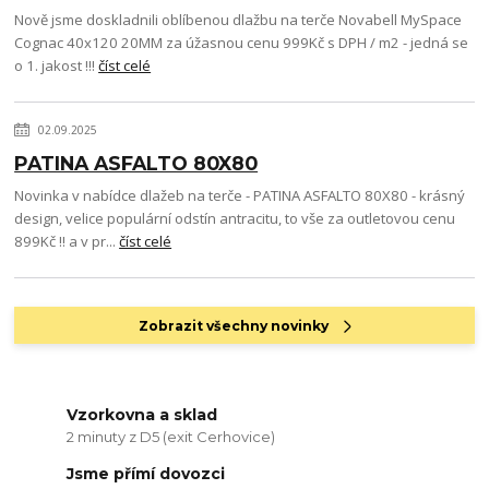
Nově jsme doskladnili oblíbenou dlažbu na terče Novabell MySpace
Cognac 40x120 20MM za úžasnou cenu 999Kč s DPH / m2 - jedná se
o 1. jakost !!!
číst celé
02.09.2025
PATINA ASFALTO 80X80
Novinka v nabídce dlažeb na terče - PATINA ASFALTO 80X80 - krásný
design, velice populární odstín antracitu, to vše za outletovou cenu
899Kč !! a v pr...
číst celé
Zobrazit všechny novinky
Vzorkovna a sklad
2 minuty z D5 (exit Cerhovice)
Jsme přímí dovozci