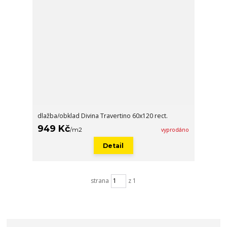
dlažba/obklad Divina Travertino 60x120 rect.
949 Kč
/
m2
vyprodáno
Detail
strana
z 1