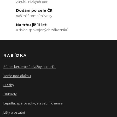
záruka nízkých cen
Dodání po celé ČR
našimi firemními vozy
Na trhu již 11 let
a tisíce spokojených zákazníků
NABÍDKA
20mm keramické dlažby na terče
Terče pod dlažbu
Dlažby
Obklady
Lepidla, spárovačky, stavební chemie
Lišty a ostatní