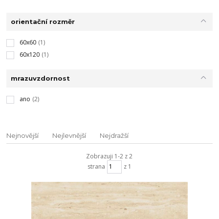
orientační rozměr
60x60
(1)
60x120
(1)
mrazuvzdornost
ano
(2)
Nejnovější
Nejlevnější
Nejdražší
Zobrazuji 1-2 z 2
strana
z 1