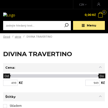
CZK
0
0,00 Kč
Menu
Úvod
série
DIVINA TRAVERTINO
DIVINA TRAVERTINO
Cena:
Od
Do
Kč
Kč
Štítky
Skladem