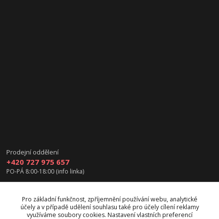
Prodejní oddělení
+420 727 975 657
PO-PÁ 8:00-18:00 (info linka)
info@vanea.eu
Pro základní funkčnost, zpříjemnění používání webu, analytické
účely a v případě udělení souhlasu také pro účely cílení reklamy
využíváme soubory cookies. Nastavení vlastních preferencí