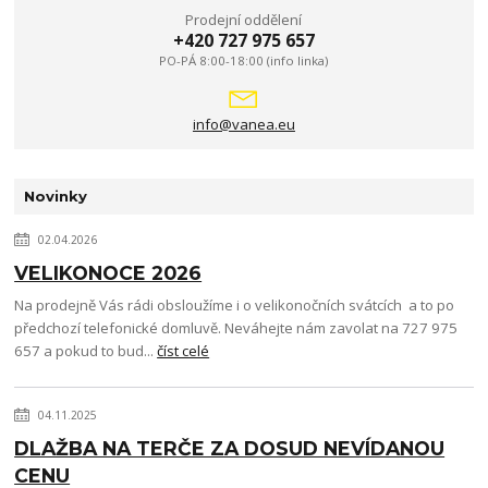
Prodejní oddělení
+420 727 975 657
PO-PÁ 8:00-18:00 (info linka)
info@vanea.eu
Novinky
02.04.2026
VELIKONOCE 2026
Na prodejně Vás rádi obsloužíme i o velikonočních svátcích a to po
předchozí telefonické domluvě. Neváhejte nám zavolat na 727 975
657 a pokud to bud...
číst celé
04.11.2025
DLAŽBA NA TERČE ZA DOSUD NEVÍDANOU
CENU