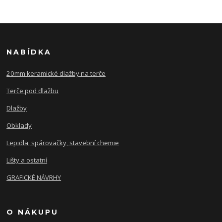
NABÍDKA
20mm keramické dlažby na terče
Terče pod dlažbu
Dlažby
Obklady
Lepidla, spárovačky, stavební chemie
Lišty a ostatní
GRAFICKÉ NÁVRHY
O NÁKUPU