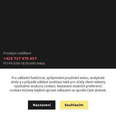
Prodejní oddělení
+420 727 975 657
PO-PÁ 8:00-18:00 (info linka)
info@vanea.eu
Pro základní funkčnost, zpříjemnění používání webu, analytické
účely a v případě udělení souhlasu také pro účely cílení reklamy
využíváme soubory cookies. Nastavení vlastních preferencí
cookies můžete kdykoli upravit odkazem ve spodní části stránek.
Upravit sběr cookies.
Nastavení
Souhlasím