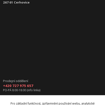
267 61 Cerhovice
Prodejní oddělení
+420 727 975 657
PO-PÁ 8:00-18:00 (info linka)
info@vanea.eu
Pro základní funkčnost, zpříjemnění používání webu, analytické