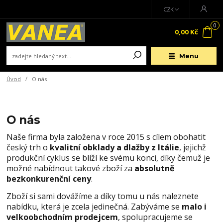
CZK
0
0,00 Kč
Menu
Úvod
O nás
O nás
Naše firma byla založena v roce 2015 s cílem obohatit
český trh o
kvalitní obklady a dlažby z Itálie
, jejichž
produkční cyklus se blíží ke svému konci, díky čemuž je
možné nabídnout takové zboží za
absolutně
bezkonkurenční ceny
.
Zboží si sami dovážíme a díky tomu u nás naleznete
nabídku, která je zcela jedinečná. Zabýváme se
malo i
velkoobchodním prodejcem
, spolupracujeme se