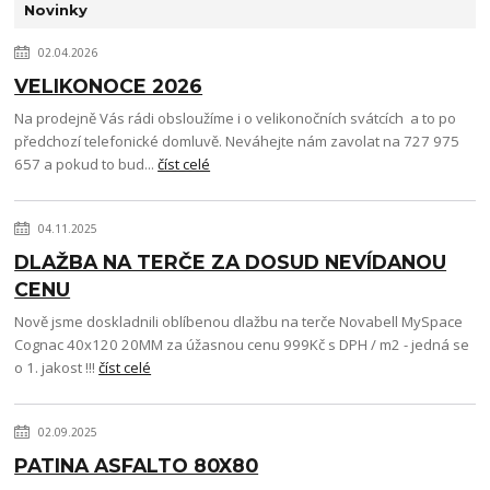
Novinky
02.04.2026
VELIKONOCE 2026
Na prodejně Vás rádi obsloužíme i o velikonočních svátcích a to po
předchozí telefonické domluvě. Neváhejte nám zavolat na 727 975
657 a pokud to bud...
číst celé
04.11.2025
DLAŽBA NA TERČE ZA DOSUD NEVÍDANOU
CENU
Nově jsme doskladnili oblíbenou dlažbu na terče Novabell MySpace
Cognac 40x120 20MM za úžasnou cenu 999Kč s DPH / m2 - jedná se
o 1. jakost !!!
číst celé
02.09.2025
PATINA ASFALTO 80X80