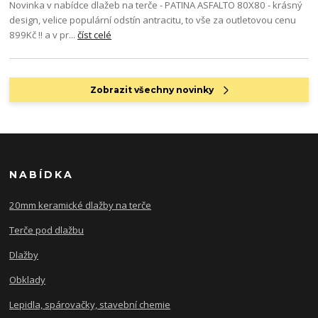
Novinka v nabídce dlažeb na terče - PATINA ASFALTO 80X80 - krásný
design, velice populární odstín antracitu, to vše za outletovou cenu
899Kč !! a v pr...
číst celé
Zobrazit všechny novinky
NABÍDKA
20mm keramické dlažby na terče
Terče pod dlažbu
Dlažby
Obklady
Lepidla, spárovačky, stavební chemie