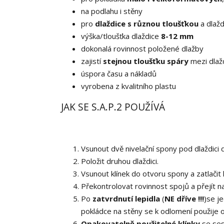
na podlahu i stěny
pro
dlaždice s různou tloušťkou
a dlaž
výška/tloušťka dlaždice
8-12 mm
dokonalá rovinnost položené dlažby
zajistí
stejnou tloušťku spáry
mezi dlaž
úspora času a nákladů
vyrobena z kvalitního plastu
JAK SE S.A.P.2 POUŽÍVÁ
Vsunout dvě nivelační spony pod dlaždici d
Položit druhou dlaždici.
Vsunout klínek do otvoru spony a zatlačit 
Překontrolovat rovinnost spojů a přejít na
Po
zatvrdnutí lepidla
(
NE dříve !!!
)se j
pokládce na stěny se k odlomení použije o
Opakovatelně použitelné klínky
se sesb