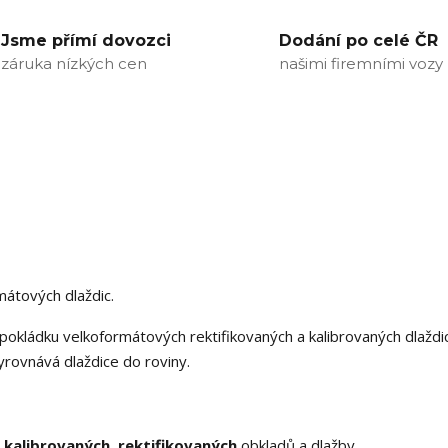
Jsme přímí dovozci
Dodání po celé ČR
záruka nízkých cen
našimi firemními vozy
átových dlaždic.
 pokládku velkoformátových rektifikovaných a kalibrovaných dlaždi
yrovnává dlaždice do roviny.
,
kalibrovaných
,
rektifikovaných
obkladů a dlažby