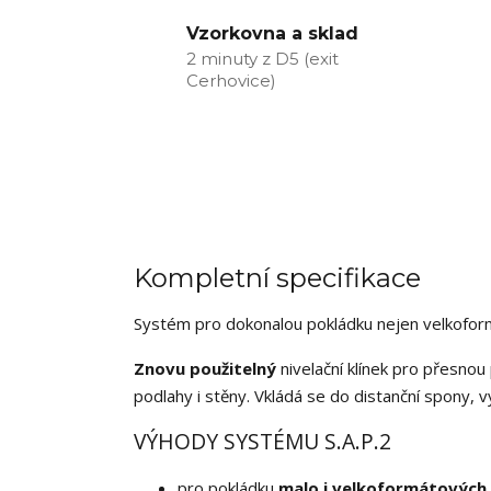
Vzorkovna a sklad
2 minuty z D5 (exit
Cerhovice)
Kompletní specifikace
Systém pro dokonalou pokládku nejen velkoform
Znovu použitelný
nivelační klínek pro přesnou
podlahy i stěny. Vkládá se do distanční spony, v
VÝHODY SYSTÉMU S.A.P.2
pro pokládku
malo i velkoformátových