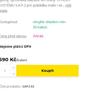
SYSTÉMU S.A.P.2 pro pokládku malo i ve...
celý
popis
Dostupnost
obvykle skladem min.
30 balení
Cena před slevou
772 Kč
Nejsme plátci DPH
590 Kč
/
balení
Koupit
Číslo produktu:
SAP2 02