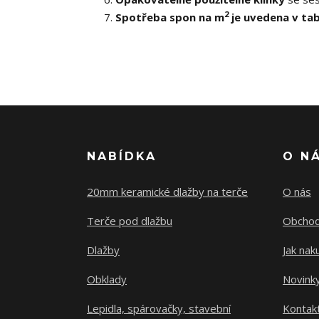
2
Spotřeba spon na m
je uvedena v tab
NABÍDKA
O N
20mm keramické dlažby na terče
O nás
Terče pod dlažbu
Obchod
Dlažby
Jak nak
Obklady
Novink
Lepidla, spárovačky, stavební
Kontak