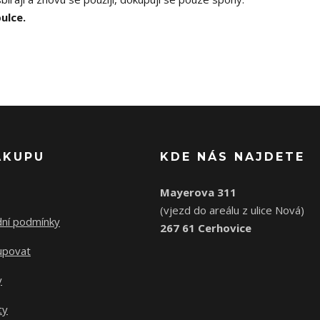
ulce.
ÁKUPU
KDE NÁS NAJDETE
Mayerova 311
(vjezd do areálu z ulice Nová)
ní podmínky
267 61 Cerhovice
upovat
y
ty