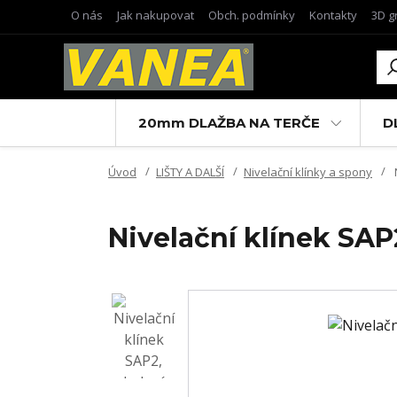
O nás
Jak nakupovat
Obch. podmínky
Kontakty
3D g
20mm DLAŽBA NA TERČE
D
Úvod
LIŠTY A DALŠÍ
Nivelační klínky a spony
Nivelační klínek SAP