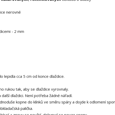
dice nerovné
dicemi - 2 mm
o lepidla cca 5 cm od konce dlaždice.
ho rukou tak, aby se dlaždice vyrovnaly.
 další dlaždici. Není potřeba žádné nářadí.
ednoduše kopne do klínků ve směru spáry a dojde k odlomení spon
bkladačská palička.
írají a znovu se použijí, dokupují se pouze spony.