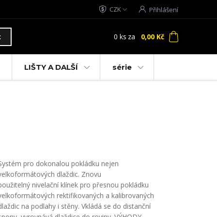
CZK
Přihlášení
0
ks
za
0,00 Kč
t
LIŠTY A DALŠÍ
série
Systém pro dokonalou pokládku nejen
velkoformátových dlaždic. Znovu
použitelný nivelační klínek pro přesnou pokládku
velkoformátových rektifikovaných a kalibrovaných
dlaždic na podlahy i stěny. Vkládá se do distanční
spony, vyrovnává dlaždice do roviny. VÝHODY