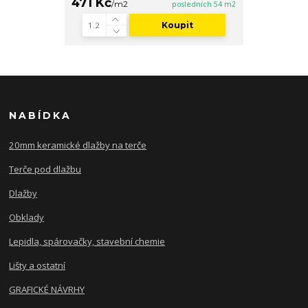
471 Kč
/
m2
posledních 54 m2
Koupit
NABÍDKA
20mm keramické dlažby na terče
Terče pod dlažbu
Dlažby
Obklady
Lepidla, spárovačky, stavební chemie
Lišty a ostatní
GRAFICKÉ NÁVRHY