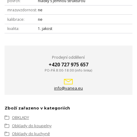
povrch
hladký s jemnou strukturou
mrazuvzdornost
ne
kalibrace
ne
kvalita
1. jakost
Prodejní oddělení
+420 727 975 657
PO-PÁ 8:00-18:00 (info linka)
info@vanea.eu
Zboží zařazeno v kategoriích
OBKLADY
Obklady do koupelny
Obklady do kuchyně