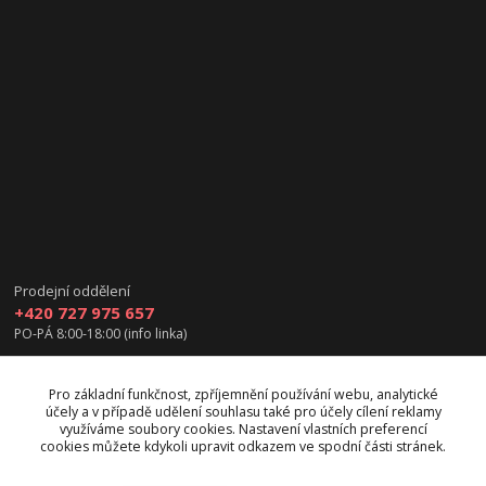
Prodejní oddělení
+420 727 975 657
PO-PÁ 8:00-18:00 (info linka)
info@vanea.eu
Pro základní funkčnost, zpříjemnění používání webu, analytické
účely a v případě udělení souhlasu také pro účely cílení reklamy
využíváme soubory cookies. Nastavení vlastních preferencí
cookies můžete kdykoli upravit odkazem ve spodní části stránek.