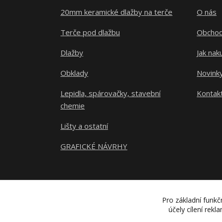
20mm keramické dlažby na terče
O nás
Terče pod dlažbu
Obchod
Dlažby
Jak nak
Obklady
Novink
Lepidla, spárovačky, stavební
Kontak
chemie
Lišty a ostatní
GRAFICKÉ NÁVRHY
Pro základní funkč
účely cílení rek