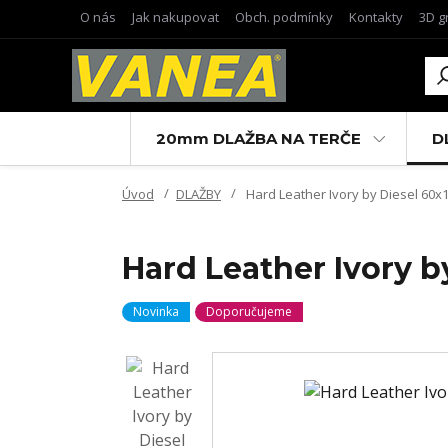
O nás
Jak nakupovat
Obch. podmínky
Kontakty
3D g
20mm DLAŽBA NA TERČE
D
Úvod
DLAŽBY
Hard Leather Ivory by Diesel 60x12
Hard Leather Ivory by
Novinka
Doporučujeme