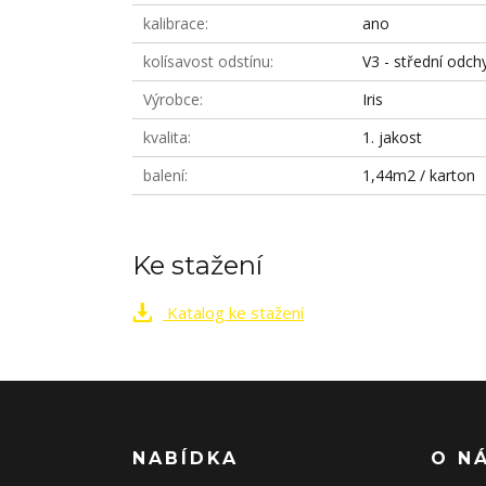
kalibrace
ano
kolísavost odstínu
V3 - střední odch
Výrobce
Iris
kvalita
1. jakost
balení
1,44m2 / karton
Ke stažení
Katalog ke stažení
NABÍDKA
O N