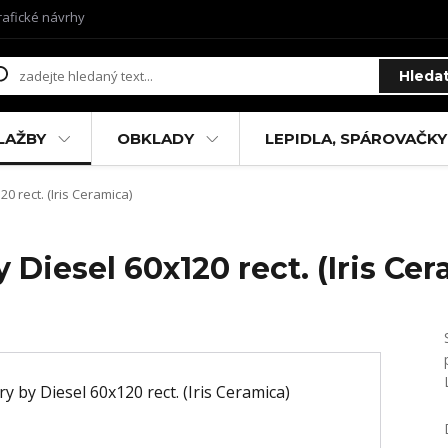
rafické návrhy
Hleda
LAŽBY
OBKLADY
LEPIDLA, SPÁROVAČKY
0 rect. (Iris Ceramica)
 Diesel 60x120 rect. (Iris Ce