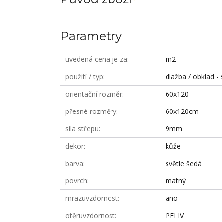
Parametry
uvedená cena je za
m2
použití / typ
dlažba / obklad - 
orientační rozměr
60x120
přesné rozměry
60x120cm
síla střepu
9mm
dekor
kůže
barva
světle šedá
povrch
matný
mrazuvzdornost
ano
otěruvzdornost
PEI IV