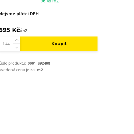
96.48 m2
Nejsme plátci DPH
695 Kč
/
m2
Koupit
Číslo produktu:
0001_892408
uvedená cena je za:
m2