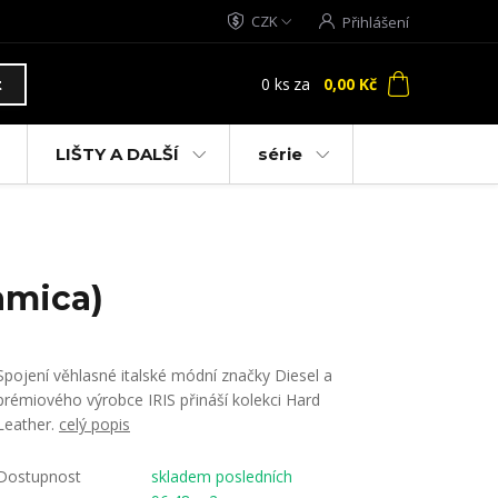
CZK
Přihlášení
0
ks
za
0,00 Kč
t
LIŠTY A DALŠÍ
série
ramica)
Spojení věhlasné italské módní značky Diesel a
prémiového výrobce IRIS přináší kolekci Hard
Leather.
celý popis
Dostupnost
skladem posledních