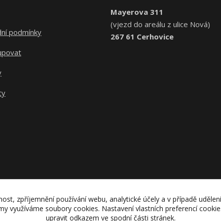
Mayerova 311
(vjezd do areálu z ulice Nová)
ní podmínky
267 61 Cerhovice
upovat
y
ty
nost, zpříjemnění používání webu, analytické účely a v případě udělen
lamy využíváme soubory cookies. Nastavení vlastních preferencí cooki
upravit odkazem ve spodní části stránek.
Upravit sběr cookies.