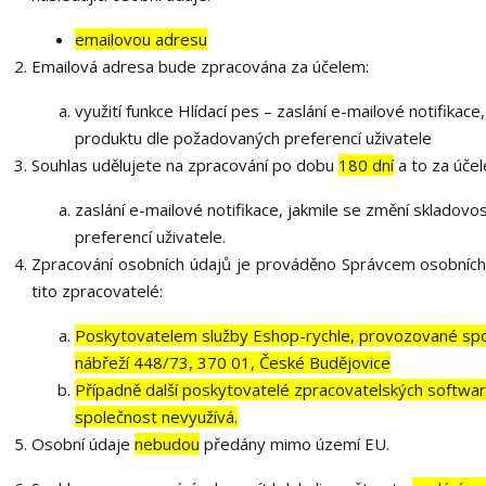
emailovou adresu
Emailová adresa bude zpracována za účelem:
využití funkce Hlídací pes – zaslání e-mailové notifikac
produktu dle požadovaných preferencí uživatele
Souhlas udělujete na zpracování po dobu
180 dní
a to za úče
zaslání e-mailové notifikace, jakmile se změní skladov
preferencí uživatele.
Zpracování osobních údajů je prováděno Správcem osobních
tito zpracovatelé:
Poskytovatelem služby Eshop-rychle, provozované spol
nábřeží 448/73, 370 01, České Budějovice
Případně další poskytovatelé zpracovatelských softwarů
společnost nevyužívá.
Osobní údaje
nebudou
předány mimo území EU.