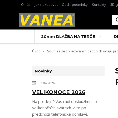
O nás
Jak nakupovat
Obch. podmínky
Kontakty
3D g
20mm DLAŽBA NA TERČE
D
Úvod
Souhlas se zpracováním osobních údajů pro ú
Novinky
02.04.2026
VELIKONOCE 2026
Na prodejně Vás rádi obsloužíme i o
velikonočních svátcích a to po
předchozí telefonické domluvě.