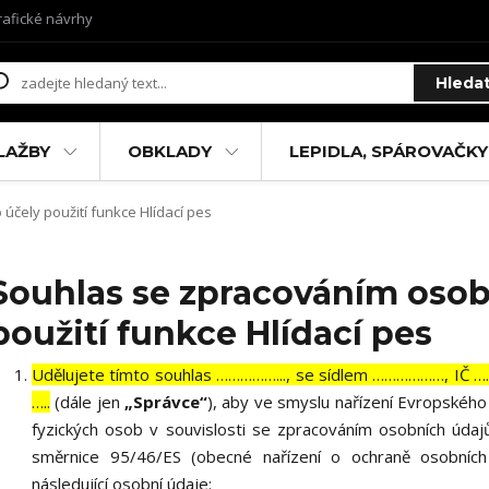
rafické návrhy
Hleda
LAŽBY
OBKLADY
LEPIDLA, SPÁROVAČKY
čely použití funkce Hlídací pes
Souhlas se zpracováním osob
použití funkce Hlídací pes
Udělujete tímto souhlas ……………..., se sídlem ………………, IČ 
…..
(dále jen
„Správce“
), aby ve smyslu nařízení Evropskéh
fyzických osob v souvislosti se zpracováním osobních úda
směrnice 95/46/ES (obecné nařízení o ochraně osobních
následující osobní údaje: