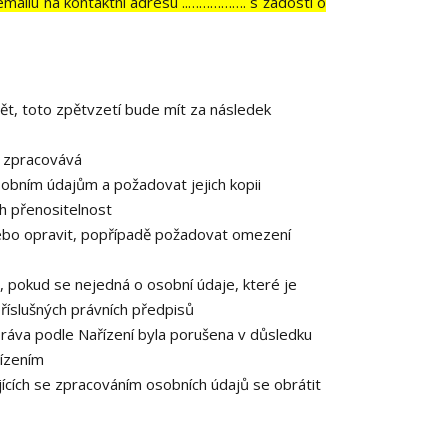
emailu na kontaktní adresu ..……………. s žádostí o
ět, toto zpětvzetí bude mít za následek
e zpracovává
obním údajům a požadovat jejich kopii
h přenositelnost
ebo opravit, popřípadě požadovat omezení
 pokud se nejedná o osobní údaje, které je
říslušných právních předpisů
práva podle Nařízení byla porušena v důsledku
řízením
ících se zpracováním osobních údajů se obrátit