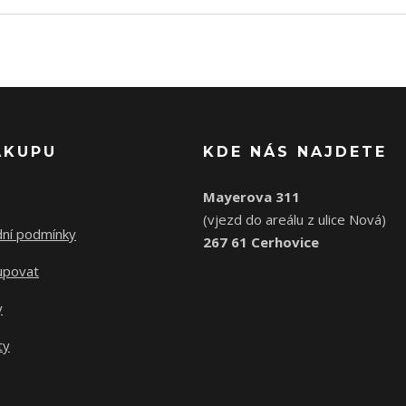
ÁKUPU
KDE NÁS NAJDETE
Mayerova 311
(vjezd do areálu z ulice Nová)
ní podmínky
267 61 Cerhovice
upovat
y
ty