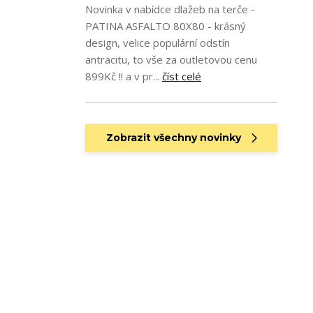
Novinka v nabídce dlažeb na terče -
PATINA ASFALTO 80X80 - krásný
design, velice populární odstín
antracitu, to vše za outletovou cenu
899Kč !! a v pr...
číst celé
Zobrazit všechny novinky