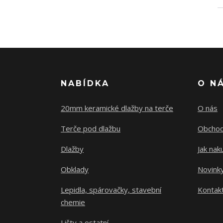
NABÍDKA
O N
20mm keramické dlažby na terče
O nás
Terče pod dlažbu
Obchod
Dlažby
Jak nak
Obklady
Novink
Lepidla, spárovačky, stavební
Kontak
chemie
Lišty a ostatní