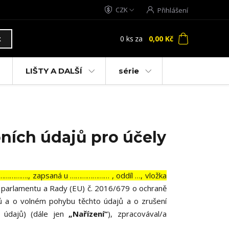
CZK
Přihlášení
0
ks
za
0,00 Kč
t
LIŠTY A DALŠÍ
série
ních údajů pro účely
………………., zapsaná u ………………… , oddíl …, vložka
o parlamentu a Rady (EU) č. 2016/679 o ochraně
jů a o volném pohybu těchto údajů a o zrušení
 údajů) (dále jen
„Nařízení“
), zpracovával/a