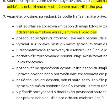
Souhlas se zpracováním lze vzít kdykoliv zpět, a to
zasláním 
odhlášení, nebo kliknutím v obdrženém mailu Hlídacího psa
.
Vezměte, prosíme, na vědomí, že podle Nařízení máte právo:
vzít souhlas se zpracováním osobních údajů kdykoliv zp
odstranění e-mailové adresy z funkce Hlídací pes
požadovat po Správci informaci, jaké vaše osobní údaj
vyžádat si u Správce přístup k vašim zpracovávaným os
u automatizovaně zpracovaných osobních údajů na jejic
nechat vaše zpracovávané osobní údaje aktualizovat n
jejich zpracování
požadovat po společnosti výmaz vašich osobních údajů,
Správce povinen nebo oprávněn dále zpracovávat dle p
na účinnou soudní ochranu, pokud máte za to, že vaše 
zpracování vašich osobních údajů v rozporu s tímto Na
v případě pochybností o dodržování povinností souvisej
na Správce nebo na Úřad pro ochranu osobních údajů