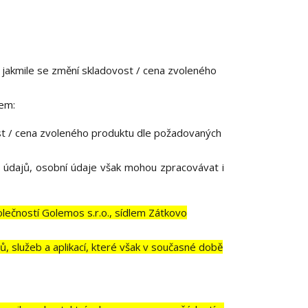
e, jakmile se změní skladovost / cena zvoleného
lem:
ost / cena zvoleného produktu dle požadovaných
 údajů, osobní údaje však mohou zpracovávat i
ečností Golemos s.r.o., sídlem Zátkovo
, služeb a aplikací, které však v současné době