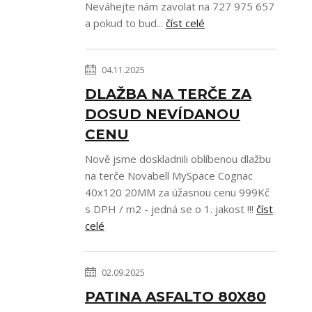
Neváhejte nám zavolat na 727 975 657
a pokud to bud...
číst celé
04.11.2025
DLAŽBA NA TERČE ZA
DOSUD NEVÍDANOU
CENU
Nově jsme doskladnili oblíbenou dlažbu
na terče Novabell MySpace Cognac
40x120 20MM za úžasnou cenu 999Kč
s DPH / m2 - jedná se o 1. jakost !!!
číst
celé
02.09.2025
PATINA ASFALTO 80X80