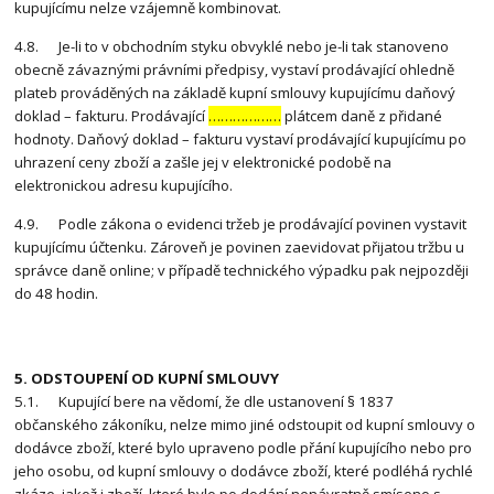
kupujícímu nelze vzájemně kombinovat.
4.8. Je-li to v obchodním styku obvyklé nebo je-li tak stanoveno
obecně závaznými právními předpisy, vystaví prodávající ohledně
plateb prováděných na základě kupní smlouvy kupujícímu daňový
doklad – fakturu. Prodávající
………………
plátcem daně z přidané
hodnoty. Daňový doklad – fakturu vystaví prodávající kupujícímu po
uhrazení ceny zboží a zašle jej v elektronické podobě na
elektronickou adresu kupujícího.
4.9. Podle zákona o evidenci tržeb je prodávající povinen vystavit
kupujícímu účtenku. Zároveň je povinen zaevidovat přijatou tržbu u
správce daně online; v případě technického výpadku pak nejpozději
do 48 hodin.
5. ODSTOUPENÍ OD KUPNÍ SMLOUVY
5.1. Kupující bere na vědomí, že dle ustanovení § 1837
občanského zákoníku, nelze mimo jiné odstoupit od kupní smlouvy o
dodávce zboží, které bylo upraveno podle přání kupujícího nebo pro
jeho osobu, od kupní smlouvy o dodávce zboží, které podléhá rychlé