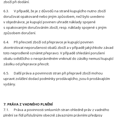
zboží při dodání.
6.3. V případě, že je z důvodů na straně kupujícího nutno zboží
doručovat opakovaně nebo jiným způsobem, než bylo uvedeno
v objednávce, je kupující povinen uhradit náklady spojené
s opakovaným doručováním zboží, resp. náklady spojené s jiným
způsobem doručení.
6.4. Při převzetí zboží od přepravce je kupující povinen
zkontrolovat neporušenost obalů zboží a v případě jakýchkoliv závad
toto neprodleně oznámit přepravci. V případě shledání porušení
obalu svědčícího o neoprávněném vniknutí do zásilky nemusí kupující
zásilku od přepravce převzít.
6.5. Další práva a povinnosti stran při přepravě zboží mohou
upravit zvláštní dodací podmínky prodávajícího, jsou-li prodávajícím
vydány.
7. PRÁVA Z VADNÉHO PLNĚNÍ
7.1. Práva a povinnosti smluvních stran ohledně práv z vadného
plnění se řídí příslušnými obecně závaznými právními předpisy