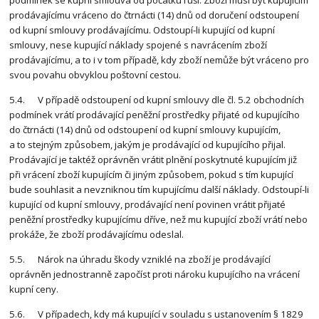
podmínek se kupní smlouva od počátku ruší. Zboží musí být kupujícím
prodávajícímu vráceno do čtrnácti (14) dnů od doručení odstoupení
od kupní smlouvy prodávajícímu. Odstoupí-li kupující od kupní
smlouvy, nese kupující náklady spojené s navrácením zboží
prodávajícímu, a to i v tom případě, kdy zboží nemůže být vráceno pro
svou povahu obvyklou poštovní cestou.
5.4. V případě odstoupení od kupní smlouvy dle čl. 5.2 obchodních
podmínek vrátí prodávající peněžní prostředky přijaté od kupujícího
do čtrnácti (14) dnů od odstoupení od kupní smlouvy kupujícím,
a to stejným způsobem, jakým je prodávající od kupujícího přijal.
Prodávající je taktéž oprávněn vrátit plnění poskytnuté kupujícím již
při vrácení zboží kupujícím či jiným způsobem, pokud s tím kupující
bude souhlasit a nevzniknou tím kupujícímu další náklady. Odstoupí-li
kupující od kupní smlouvy, prodávající není povinen vrátit přijaté
peněžní prostředky kupujícímu dříve, než mu kupující zboží vrátí nebo
prokáže, že zboží prodávajícímu odeslal.
5.5. Nárok na úhradu škody vzniklé na zboží je prodávající
oprávněn jednostranně započíst proti nároku kupujícího na vrácení
kupní ceny.
5.6. V případech, kdy má kupující v souladu s ustanovením § 1829