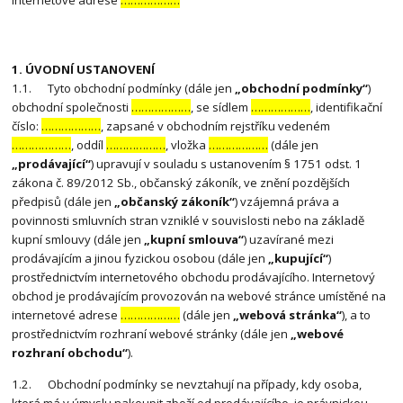
internetové adrese
………………
1. ÚVODNÍ USTANOVENÍ
1.1. Tyto obchodní podmínky (dále jen
„obchodní podmínky“
)
obchodní společnosti
………………
, se sídlem
………………
, identifikační
číslo:
………………
, zapsané v obchodním rejstříku vedeném
………………
, oddíl
………………
, vložka
………………
(dále jen
„prodávající“
) upravují v souladu s ustanovením § 1751 odst. 1
zákona č. 89/2012 Sb., občanský zákoník, ve znění pozdějších
předpisů (dále jen
„občanský zákoník“
) vzájemná práva a
povinnosti smluvních stran vzniklé v souvislosti nebo na základě
kupní smlouvy (dále jen
„kupní smlouva“
) uzavírané mezi
prodávajícím a jinou fyzickou osobou (dále jen
„kupující“
)
prostřednictvím internetového obchodu prodávajícího. Internetový
obchod je prodávajícím provozován na webové stránce umístěné na
internetové adrese
………………
(dále jen
„webová stránka“
), a to
prostřednictvím rozhraní webové stránky (dále jen
„webové
rozhraní obchodu“
).
1.2. Obchodní podmínky se nevztahují na případy, kdy osoba,