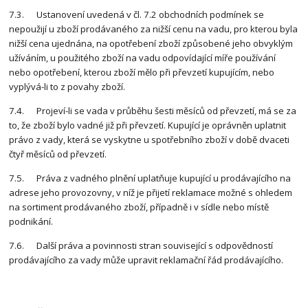
7.3. Ustanovení uvedená v čl. 7.2 obchodních podmínek se
nepoužijí u zboží prodávaného za nižší cenu na vadu, pro kterou byla
nižší cena ujednána, na opotřebení zboží způsobené jeho obvyklým
užíváním, u použitého zboží na vadu odpovídající míře používání
nebo opotřebení, kterou zboží mělo při převzetí kupujícím, nebo
vyplývá-li to z povahy zboží.
7.4. Projeví-li se vada v průběhu šesti měsíců od převzetí, má se za
to, že zboží bylo vadné již při převzetí. Kupující je oprávněn uplatnit
právo z vady, která se vyskytne u spotřebního zboží v době dvaceti
čtyř měsíců od převzetí.
7.5. Práva z vadného plnění uplatňuje kupující u prodávajícího na
adrese jeho provozovny, v níž je přijetí reklamace možné s ohledem
na sortiment prodávaného zboží, případně i v sídle nebo místě
podnikání.
7.6. Další práva a povinnosti stran související s odpovědností
prodávajícího za vady může upravit reklamační řád prodávajícího.