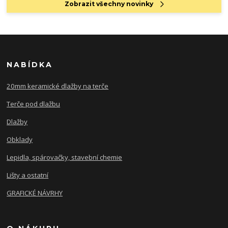
Zobrazit všechny novinky
NABÍDKA
20mm keramické dlažby na terče
Terče pod dlažbu
Dlažby
Obklady
Lepidla, spárovačky, stavební chemie
Lišty a ostatní
GRAFICKÉ NÁVRHY