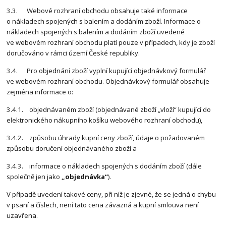
3.3. Webové rozhraní obchodu obsahuje také informace
o nákladech spojených s balením a dodáním zboží. Informace o
nákladech spojených s balením a dodáním zboží uvedené
ve webovém rozhraní obchodu platí pouze v případech, kdy je zboží
doručováno v rámci území České republiky.
3.4. Pro objednání zboží vyplní kupující objednávkový formulář
ve webovém rozhraní obchodu. Objednávkový formulář obsahuje
zejména informace o:
3.4.1. objednávaném zboží (objednávané zboží „vloží“ kupující do
elektronického nákupního košíku webového rozhraní obchodu),
3.4.2. způsobu úhrady kupní ceny zboží, údaje o požadovaném
způsobu doručení objednávaného zboží a
3.4.3. informace o nákladech spojených s dodáním zboží (dále
společně jen jako
„objednávka“
).
V případě uvedení takové ceny, při níž je zjevné, že se jedná o chybu
v psaní a číslech, není tato cena závazná a kupní smlouva není
uzavřena.