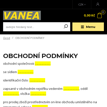
CZK
0
0,00 Kč
Menu
Úvod
OBCHODNÍ PODMÍNKY
OBCHODNÍ PODMÍNKY
obchodní společnosti
………………
se sídlem
………………
identifikační číslo:
………………
zapsané v obchodním rejstříku vedeném
………………
, oddíl
………………
, vložka
………………
pro prodej zboží prostřednictvím on-line obchodu umístěného na