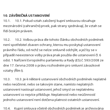
10. ZÁVĚREČNÁ USTANOVENÍ
10.1. 10.1. Pokud vztah založený kupní smlouvou obsahuje
mezinárodní (zahraniční) prvek, pak strany sjednávají, že vztah se
řídí českým právem.
10.2. 10.2. Volbou práva dle tohoto článku obchodních podmínek
není spotřebitel zbaven ochrany, kterou mu poskytují ustanovení
právního řádu, od nichž se nelze smluvně odchýlit, a jež by se v
případě neexistence volby práva jinak použila dle ustanovení čl. 6
odst. 1 Nařízení Evropského parlamentu a Rady (ES) č. 593/2008 ze
dne 17. června 2008 o právu rozhodném pro smluvní závazkové
vztahy (Řím I).
10.3. 10.3. Je-li některé ustanovení obchodních podmínek neplatné
nebo neúčinné, nebo se takovým stane, namísto neplatných
ustanovení nastoupí ustanovení, jehož smysl se neplatnému
ustanovení co nejvíce přibližuje. Neplatností nebo neúčinností
jednoho ustanovení není dotčena platnost ostatních ustanovení.
10.4. Kupní smlouva včetně obchodních podmínek je archivována