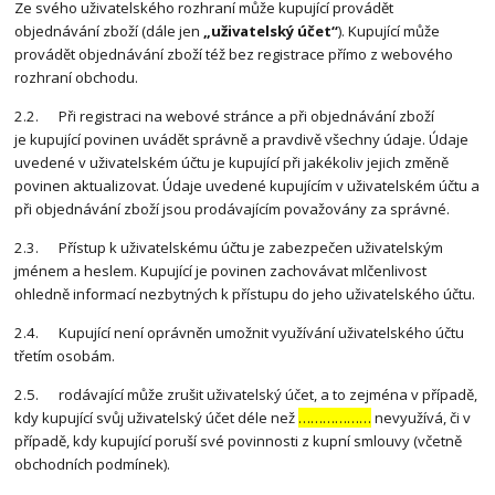
Ze svého uživatelského rozhraní může kupující provádět
objednávání zboží (dále jen
„uživatelský účet“
). Kupující může
provádět objednávání zboží též bez registrace přímo z webového
rozhraní obchodu.
2.2. Při registraci na webové stránce a při objednávání zboží
je kupující povinen uvádět správně a pravdivě všechny údaje. Údaje
uvedené v uživatelském účtu je kupující při jakékoliv jejich změně
povinen aktualizovat. Údaje uvedené kupujícím v uživatelském účtu a
při objednávání zboží jsou prodávajícím považovány za správné.
2.3. Přístup k uživatelskému účtu je zabezpečen uživatelským
jménem a heslem. Kupující je povinen zachovávat mlčenlivost
ohledně informací nezbytných k přístupu do jeho uživatelského účtu.
2.4. Kupující není oprávněn umožnit využívání uživatelského účtu
třetím osobám.
2.5. rodávající může zrušit uživatelský účet, a to zejména v případě,
kdy kupující svůj uživatelský účet déle než
………………
nevyužívá, či v
případě, kdy kupující poruší své povinnosti z kupní smlouvy (včetně
obchodních podmínek).