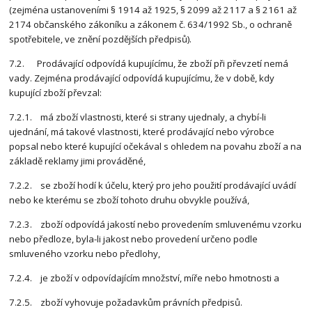
(zejména ustanoveními § 1914 až 1925, § 2099 až 2117 a § 2161 až
2174 občanského zákoníku a zákonem č. 634/1992 Sb., o ochraně
spotřebitele, ve znění pozdějších předpisů).
7.2. Prodávající odpovídá kupujícímu, že zboží při převzetí nemá
vady. Zejména prodávající odpovídá kupujícímu, že v době, kdy
kupující zboží převzal:
7.2.1. má zboží vlastnosti, které si strany ujednaly, a chybí-li
ujednání, má takové vlastnosti, které prodávající nebo výrobce
popsal nebo které kupující očekával s ohledem na povahu zboží a na
základě reklamy jimi prováděné,
7.2.2. se zboží hodí k účelu, který pro jeho použití prodávající uvádí
nebo ke kterému se zboží tohoto druhu obvykle používá,
7.2.3. zboží odpovídá jakostí nebo provedením smluvenému vzorku
nebo předloze, byla-li jakost nebo provedení určeno podle
smluveného vzorku nebo předlohy,
7.2.4. je zboží v odpovídajícím množství, míře nebo hmotnosti a
7.2.5. zboží vyhovuje požadavkům právních předpisů.