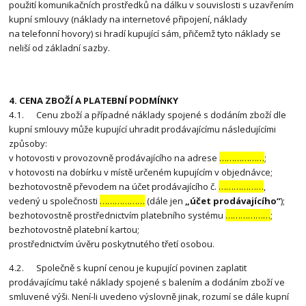
použití komunikačních prostředků na dálku v souvislosti s uzavřením
kupní smlouvy (náklady na internetové připojení, náklady
na telefonní hovory) si hradí kupující sám, přičemž tyto náklady se
neliší od základní sazby.
4. CENA ZBOŽÍ A PLATEBNÍ PODMÍNKY
4.1. Cenu zboží a případné náklady spojené s dodáním zboží dle
kupní smlouvy může kupující uhradit prodávajícímu následujícími
způsoby:
v hotovosti v provozovně prodávajícího na adrese
………………
;
v hotovosti na dobírku v místě určeném kupujícím v objednávce;
bezhotovostně převodem na účet prodávajícího č.
………………
,
vedený u společnosti
………………
(dále jen
„účet prodávajícího“
);
bezhotovostně prostřednictvím platebního systému
………………
;
bezhotovostně platební kartou;
prostřednictvím úvěru poskytnutého třetí osobou.
4.2. Společně s kupní cenou je kupující povinen zaplatit
prodávajícímu také náklady spojené s balením a dodáním zboží ve
smluvené výši. Není-li uvedeno výslovně jinak, rozumí se dále kupní