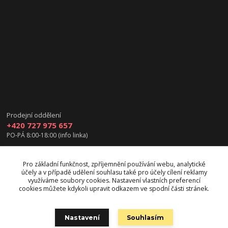
Prodejní oddělení
+420 727 975 657
PO-PÁ 8:00-18:00 (info linka)
info@vanea.eu
Pro základní funkčnost, zpříjemnění používání webu, analytické
účely a v případě udělení souhlasu také pro účely cílení reklamy
využíváme soubory cookies. Nastavení vlastních preferencí
cookies můžete kdykoli upravit odkazem ve spodní části stránek.
Upravit sběr cookies.
Nastavení
Souhlasím