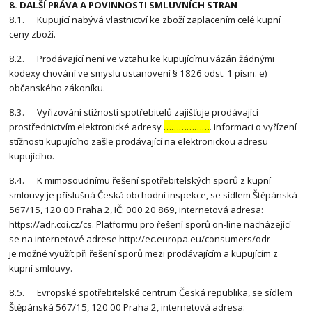
8. DALŠÍ PRÁVA A POVINNOSTI SMLUVNÍCH STRAN
8.1. Kupující nabývá vlastnictví ke zboží zaplacením celé kupní
ceny zboží.
8.2. Prodávající není ve vztahu ke kupujícímu vázán žádnými
kodexy chování ve smyslu ustanovení § 1826 odst. 1 písm. e)
občanského zákoníku.
8.3. Vyřizování stížností spotřebitelů zajišťuje prodávající
prostřednictvím elektronické adresy
………………
. Informaci o vyřízení
stížnosti kupujícího zašle prodávající na elektronickou adresu
kupujícího.
8.4. K mimosoudnímu řešení spotřebitelských sporů z kupní
smlouvy je příslušná Česká obchodní inspekce, se sídlem Štěpánská
567/15, 120 00 Praha 2, IČ: 000 20 869, internetová adresa:
https://adr.coi.cz/cs. Platformu pro řešení sporů on-line nacházející
se na internetové adrese http://ec.europa.eu/consumers/odr
je možné využít při řešení sporů mezi prodávajícím a kupujícím z
kupní smlouvy.
8.5. Evropské spotřebitelské centrum Česká republika, se sídlem
Štěpánská 567/15, 120 00 Praha 2, internetová adresa: