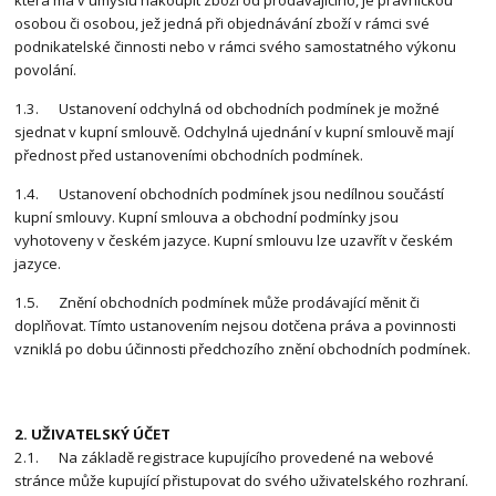
která má v úmyslu nakoupit zboží od prodávajícího, je právnickou
osobou či osobou, jež jedná při objednávání zboží v rámci své
podnikatelské činnosti nebo v rámci svého samostatného výkonu
povolání.
1.3. Ustanovení odchylná od obchodních podmínek je možné
sjednat v kupní smlouvě. Odchylná ujednání v kupní smlouvě mají
přednost před ustanoveními obchodních podmínek.
1.4. Ustanovení obchodních podmínek jsou nedílnou součástí
kupní smlouvy. Kupní smlouva a obchodní podmínky jsou
vyhotoveny v českém jazyce. Kupní smlouvu lze uzavřít v českém
jazyce.
1.5. Znění obchodních podmínek může prodávající měnit či
doplňovat. Tímto ustanovením nejsou dotčena práva a povinnosti
vzniklá po dobu účinnosti předchozího znění obchodních podmínek.
2. UŽIVATELSKÝ ÚČET
2.1. Na základě registrace kupujícího provedené na webové
stránce může kupující přistupovat do svého uživatelského rozhraní.