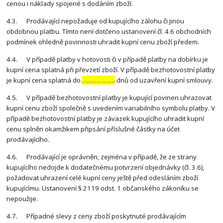
cenou i náklady spojené s dodáním zboží.
4.3. Prodávající nepožaduje od kupujícího zálohu či jinou
obdobnou platbu. Tímto není dotčeno ustanovení čl. 4.6 obchodních
podmínek ohledně povinnosti uhradit kupní cenu zboží předem.
4.4. V případě platby v hotovosti či v případě platby na dobírku je
kupní cena splatná při převzetí zboží. V případě bezhotovostní platby
je kupní cena splatná do
………………
dnů od uzavření kupní smlouvy.
4.5. V případě bezhotovostní platby je kupující povinen uhrazovat
kupní cenu zboží společně s uvedením variabilního symbolu platby. V
případě bezhotovostní platby je závazek kupujícího uhradit kupní
cenu splněn okamžikem připsání příslušné částky na účet
prodávajícího.
4.6. Prodávající je oprávněn, zejména v případě, že ze strany
kupujícího nedojde k dodatečnému potvrzení objednávky (čl. 3.6),
požadovat uhrazení celé kupní ceny ještě před odesláním zboží
kupujícímu. Ustanovení § 2119 odst. 1 občanského zákoníku se
nepoužije.
4.7. Případné slevy z ceny zboží poskytnuté prodávajícím