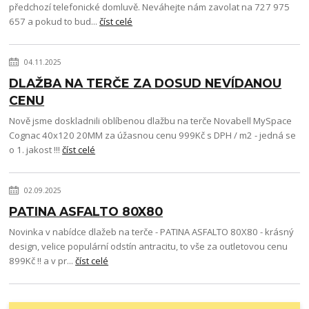
předchozí telefonické domluvě. Neváhejte nám zavolat na 727 975
657 a pokud to bud...
číst celé
04.11.2025
DLAŽBA NA TERČE ZA DOSUD NEVÍDANOU
CENU
Nově jsme doskladnili oblíbenou dlažbu na terče Novabell MySpace
Cognac 40x120 20MM za úžasnou cenu 999Kč s DPH / m2 - jedná se
o 1. jakost !!!
číst celé
02.09.2025
PATINA ASFALTO 80X80
Novinka v nabídce dlažeb na terče - PATINA ASFALTO 80X80 - krásný
design, velice populární odstín antracitu, to vše za outletovou cenu
899Kč !! a v pr...
číst celé