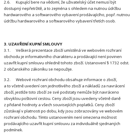
2.6. Kupující bere na vědomí, že uživatelský účet nemusí být
dostupný nepřetržitě, a to zejména s ohledem na nutnou údržbu
hardwarového a softwarového vybavení prodávajícího, popř. nutnou
údržbu hardwarového a softwarového vybavení třetích osob.
3. UZAVŘENÍ KUPNÍ SMLOUVY
3.1. Veškerá prezentace zboží umístěná ve webovém rozhraní
obchodu je informativního charakteru a prodávající není povinen
uzavřít kupní smlouvu ohledně tohoto zboží. Ustanovení § 1732 odst.
2 občanského zákoníku se nepoužije.
3.2. Webové rozhraní obchodu obsahuje informace o zboží,
a to včetně uvedení cen jednotlivého zboží a nákladů za navrácení
zboží, jestliže toto zboží ze své podstaty nemůže být navráceno
obvyklou poštovní cestou. Ceny zboží jsou uvedeny včetně daně
z přidané hodnoty a všech souvisejících poplatků. Ceny zboží
zůstávají v platnosti po dobu, kdy jsou zobrazovány ve webovém
rozhraní obchodu. Tímto ustanovením není omezena možnost
prodávajícího uzavřít kupní smlouvu za individuálně sjednaných
podmínek.