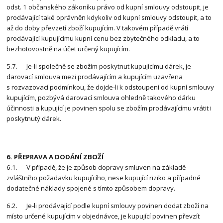
odst. 1 občanského zákoníku právo od kupní smlouvy odstoupit, je
prodávající také oprávněn kdykoliv od kupní smlouvy odstoupit, a to
až do doby převzetí zboží kupujícím. V takovém případě vrátí
prodávající kupujícímu kupní cenu bez zbytečného odkladu, a to
bezhotovostně na účet určený kupujícím.
5.7. Je-li společně se zbožím poskytnut kupujícímu dárek, je
darovací smlouva mezi prodávajícím a kupujícím uzavřena
s rozvazovací podmínkou, že dojde-li k odstoupení od kupní smlouvy
kupujícím, pozbývá darovací smlouva ohledně takového dárku
účinnosti a kupující je povinen spolu se zbožím prodávajícímu vrátit i
poskytnutý dárek.
6. PŘEPRAVA A DODÁNÍ ZBOŽÍ
6.1. V případě, že je způsob dopravy smluven na základě
zvláštního požadavku kupujícího, nese kupující riziko a případné
dodatečné náklady spojené s tímto způsobem dopravy.
6.2. Je-li prodávající podle kupní smlouvy povinen dodat zboží na
místo určené kupujícím v objednávce, je kupující povinen převzít