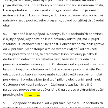
zkáze, jakož i zboží, které bylo po dodání nenávratně smíseno s
jiným zbožím, od kupní smlouvy o dodávce zboží v uzavřeném obalu,
které spotřebitel z obalu vyňal a z hygienických důvodů jej není
možné vrátit a od kupní smlouvy o dodávce zvukové nebo obrazové
nahrávky nebo počítačového programu, pokud porušil jejich původní
obal.
5.2. Nejedná-li se o případ uvedený v čl. 5.1 obchodních podmínek
či o jiný případ, kdy nelze od kupní smlouvy odstoupit, má kupující
v souladu s ustanovením § 1829 odst. 1 občanského zákoníku právo
od kupní smlouvy odstoupit, a to do čtrnácti (14) dnů od převzetí
zboží, přičemž v případě, že předmětem kupní smlouvy je několik
druhů zboží nebo dodání několika částí, běží tato lhůta ode dne
převzetí poslední dodávky zboží. Odstoupení od kupní smlouvy musí
být prodávajícímu odesláno ve lhůtě uvedené v předchozí větě. Pro
odstoupení od kupní smlouvy může kupující využit vzorový formulář
poskytovaný prodávajícím, jenž tvoří přílohu obchodních podmínek.
Odstoupení od kupní smlouvy může kupující zasílat mimo jiné
na adresu provozovny prodávajícího či na adresu elektronické pošty
prodávajícího
………………
.
5.3. V případě odstoupení od kupní smlouvy dle čl. 5.2 obchodních