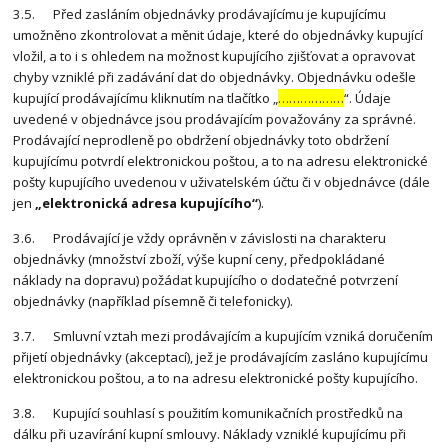
3.5. Před zasláním objednávky prodávajícímu je kupujícímu
umožněno zkontrolovat a měnit údaje, které do objednávky kupující
vložil, a to i s ohledem na možnost kupujícího zjišťovat a opravovat
chyby vzniklé při zadávání dat do objednávky. Objednávku odešle
kupující prodávajícímu kliknutím na tlačítko „
………………
“. Údaje
uvedené v objednávce jsou prodávajícím považovány za správné.
Prodávající neprodleně po obdržení objednávky toto obdržení
kupujícímu potvrdí elektronickou poštou, a to na adresu elektronické
pošty kupujícího uvedenou v uživatelském účtu či v objednávce (dále
jen
„elektronická adresa kupujícího“
).
3.6. Prodávající je vždy oprávněn v závislosti na charakteru
objednávky (množství zboží, výše kupní ceny, předpokládané
náklady na dopravu) požádat kupujícího o dodatečné potvrzení
objednávky (například písemně či telefonicky).
3.7. Smluvní vztah mezi prodávajícím a kupujícím vzniká doručením
přijetí objednávky (akceptací), jež je prodávajícím zasláno kupujícímu
elektronickou poštou, a to na adresu elektronické pošty kupujícího.
3.8. Kupující souhlasí s použitím komunikačních prostředků na
dálku při uzavírání kupní smlouvy. Náklady vzniklé kupujícímu při