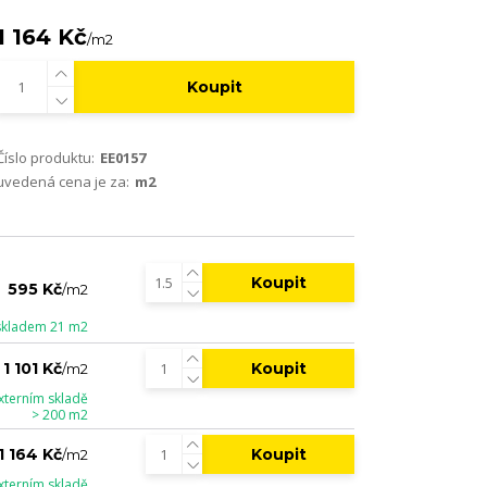
1 164 Kč
/
m2
Koupit
Číslo produktu:
EE0157
uvedená cena je za:
m2
Koupit
595 Kč
/
m2
skladem 21 m2
Koupit
1 101 Kč
/
m2
xterním skladě
> 200 m2
Koupit
1 164 Kč
/
m2
xterním skladě