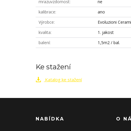
mrazuvzdornost
ne
kalibrace
ano
Výrobce
Evoluzioni Ceram
kvalita
1. jakost
balení
1,5m2 / bal.
Ke stažení
Katalog ke stažení
NABÍDKA
O N