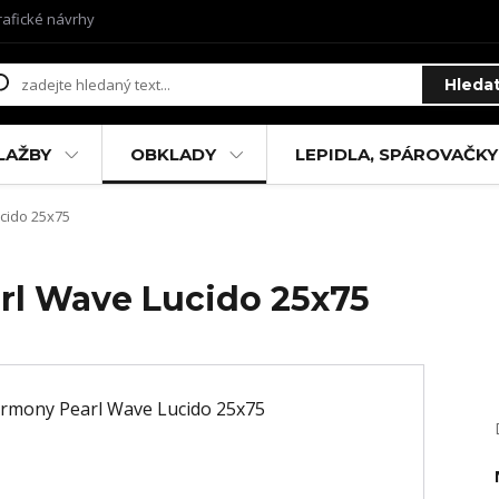
rafické návrhy
Hleda
LAŽBY
OBKLADY
LEPIDLA, SPÁROVAČKY
cido 25x75
rl Wave Lucido 25x75