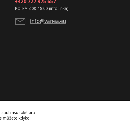
+420 727 975 657
PO-PÁ 8:00-18:00 (info linka)
info@vanea.eu
í souhlasu také pro
es můžete kdykoli