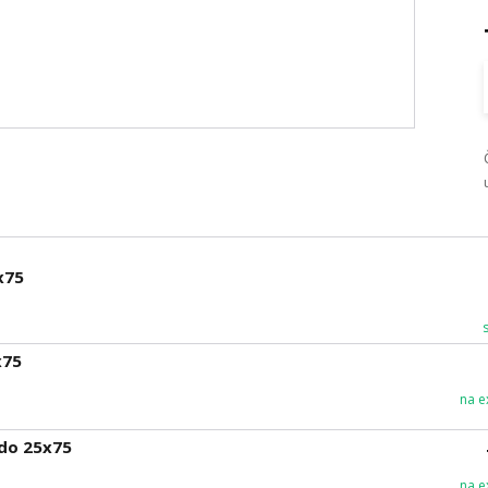
x75
x75
na e
do 25x75
na e