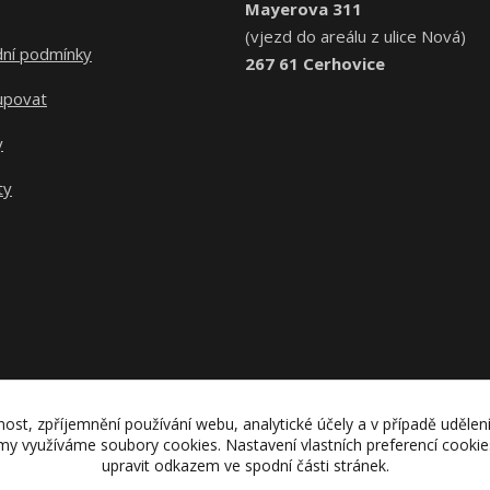
Mayerova 311
(vjezd do areálu z ulice Nová)
ní podmínky
267 61 Cerhovice
upovat
y
ty
nost, zpříjemnění používání webu, analytické účely a v případě udělen
lamy využíváme soubory cookies. Nastavení vlastních preferencí cooki
upravit odkazem ve spodní části stránek.
Upravit sběr cookies.