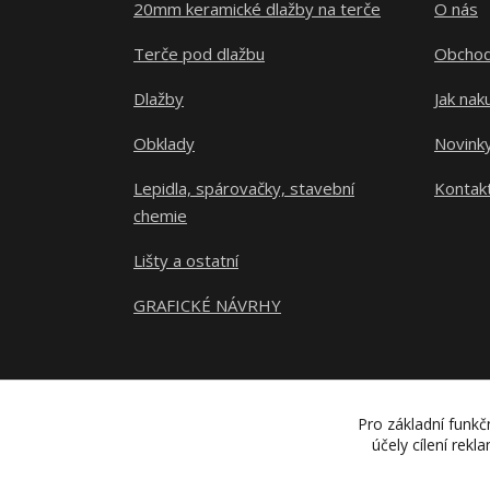
20mm keramické dlažby na terče
O nás
Terče pod dlažbu
Obchod
Dlažby
Jak nak
Obklady
Novink
Lepidla, spárovačky, stavební
Kontak
chemie
Lišty a ostatní
GRAFICKÉ NÁVRHY
Pro základní funkč
účely cílení rek