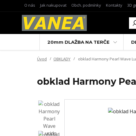
O nás
Jak nakupovat
Obch. podmínky
Kontakty
3D g
20mm DLAŽBA NA TERČE
D
Úvod
OBKLADY
obklad Harmony Pearl Wave Lu
obklad Harmony Pea