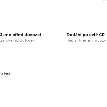
Jsme přímí dovozci
Dodání po celé ČR
záruka nízkých cen
našimi firemními vozy
stažení