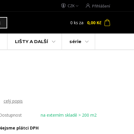
CZK
Přihlášení
0
ks
za
0,00 Kč
t
LIŠTY A DALŠÍ
série
celý popis
Dostupnost
na externím skladě > 200 m2
Nejsme plátci DPH