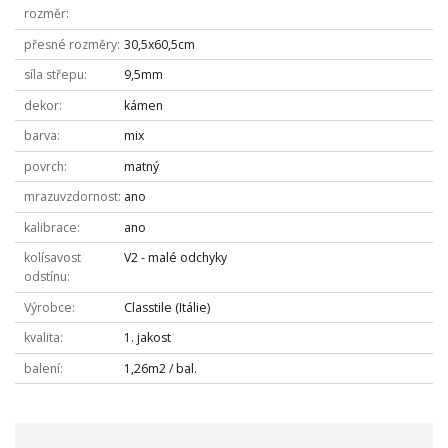
rozměr
přesné rozměry
30,5x60,5cm
síla střepu
9,5mm
dekor
kámen
barva
mix
povrch
matný
mrazuvzdornost
ano
kalibrace
ano
kolísavost
V2 - malé odchyky
odstínu
Výrobce
Classtile (Itálie)
kvalita
1. jakost
balení
1,26m2 / bal.