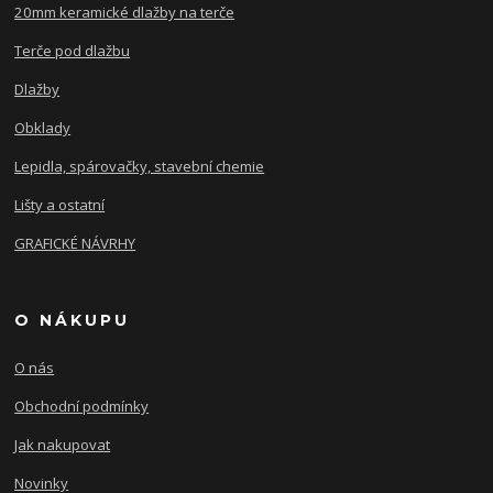
20mm keramické dlažby na terče
Terče pod dlažbu
Dlažby
Obklady
Lepidla, spárovačky, stavební chemie
Lišty a ostatní
GRAFICKÉ NÁVRHY
O NÁKUPU
O nás
Obchodní podmínky
Jak nakupovat
Novinky