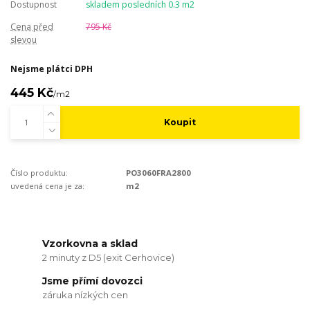
Dostupnost
skladem posledních 0.3 m2
Cena před
795 Kč
slevou
Nejsme plátci DPH
445 Kč
/
m2
Koupit
Číslo produktu:
PO3060FRA2800
uvedená cena je za:
m2
Vzorkovna a sklad
2 minuty z D5 (exit Cerhovice)
Jsme přímí dovozci
záruka nízkých cen