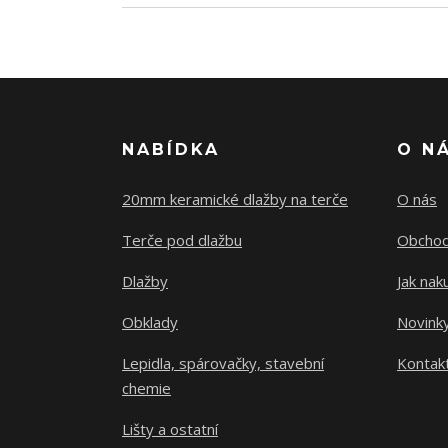
NABÍDKA
O N
20mm keramické dlažby na terče
O nás
Terče pod dlažbu
Obchod
Dlažby
Jak nak
Obklady
Novink
Lepidla, spárovačky, stavební
Kontak
chemie
Lišty a ostatní