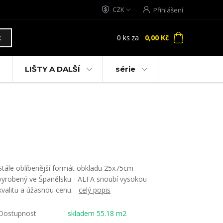
CZK
Přihlášení
0
ks
za
0,00 Kč
t
LIŠTY A DALŠÍ
série
Stále oblíbenější formát obkladu 25x75cm
vyrobený ve Španělsku - ALFA snoubí vysokou
kvalitu a úžasnou cenu.
celý popis
Dostupnost
skladem 55.18 m2