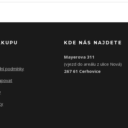
ÁKUPU
KDE NÁS NAJDETE
Mayerova 311
(vjezd do areálu z ulice Nová)
ní podmínky
267 61 Cerhovice
upovat
y
ty