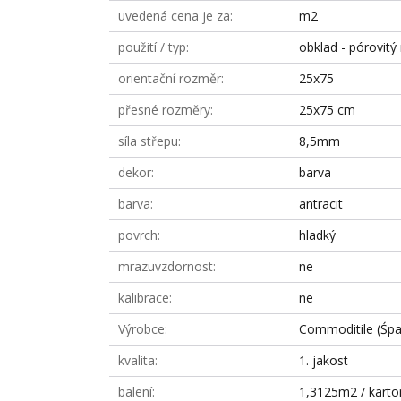
uvedená cena je za
m2
použití / typ
obklad - pórovitý
orientační rozměr
25x75
přesné rozměry
25x75 cm
síla střepu
8,5mm
dekor
barva
barva
antracit
povrch
hladký
mrazuvzdornost
ne
kalibrace
ne
Výrobce
Commoditile (Śpa
kvalita
1. jakost
balení
1,3125m2 / karto