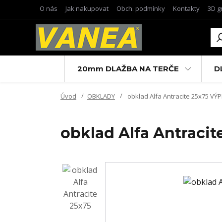
O nás
Jak nakupovat
Obch. podmínky
Kontakty
3D g
20mm DLAŽBA NA TERČE
D
Úvod
OBKLADY
obklad Alfa Antracite 25x75 VÝ
obklad Alfa Antraci