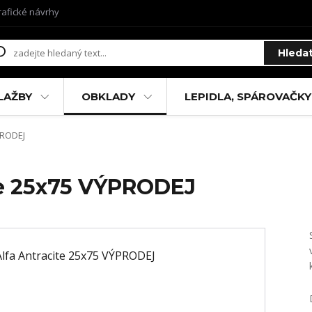
rafické návrhy
Hleda
LAŽBY
OBKLADY
LEPIDLA, SPÁROVAČKY
PRODEJ
te 25x75 VÝPRODEJ