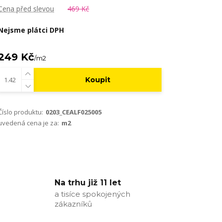
Cena před slevou
469 Kč
Nejsme plátci DPH
249 Kč
/
m2
Koupit
Číslo produktu:
0203_CEALF025005
uvedená cena je za:
m2
Na trhu již 11 let
a tisíce spokojených
zákazníků