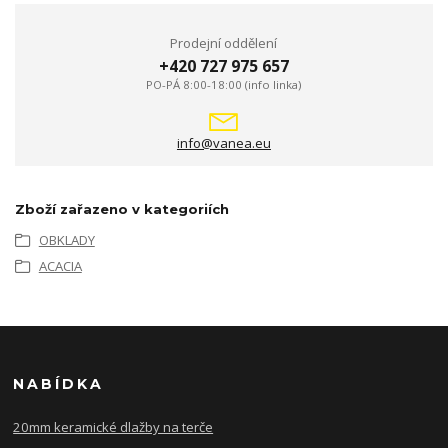
Prodejní oddělení
+420 727 975 657
PO-PÁ 8:00-18:00 (info linka)
info@vanea.eu
Zboží zařazeno v kategoriích
OBKLADY
ACACIA
NABÍDKA
20mm keramické dlažby na terče