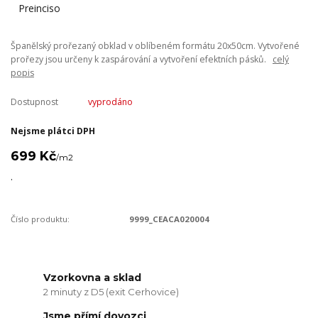
Španělský prořezaný obklad v oblíbeném formátu 20x50cm. Vytvořené
prořezy jsou určeny k zaspárování a vytvoření efektních pásků.
celý
popis
Dostupnost
vyprodáno
Nejsme plátci DPH
699 Kč
/
m2
.
Číslo produktu:
9999_CEACA020004
Vzorkovna a sklad
2 minuty z D5 (exit Cerhovice)
Jsme přímí dovozci