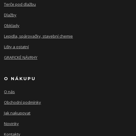
Terče pod dlažbu
Dlažby
Obklady
Lepidla, spárovačky, stavební chemie
Lišty a ostatní
GRAFICKÉ NÁVRHY
O NÁKUPU
O nás
Obchodní podmínky
Jak nakupovat
Novinky
Kontakty