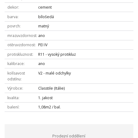
dekor
cement
barva
bílošedá
povrch
matný
mrazuvzdornost
ano
otěruvzdornost
PEI IV
protiskluznost
R11 - vysoký protikluz
kalibrace
ano
kolísavost
V2 - malé odchylky
odstínu
Výrobce
Classtile (Itálie)
kvalita
1. jakost
balení
1,08m2 / bal.
Prodejní oddělení