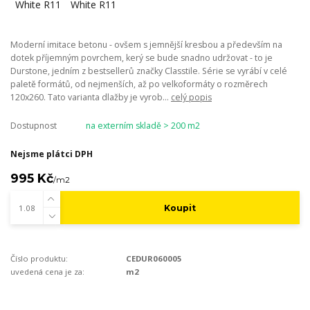
Moderní imitace betonu - ovšem s jemnější kresbou a především na
dotek příjemným povrchem, kerý se bude snadno udržovat - to je
Durstone, jedním z bestsellerů značky Classtile. Série se vyrábí v celé
paletě formátů, od nejmenších, až po velkoformáty o rozměrech
120x260. Tato varianta dlažby je vyrob...
celý popis
Dostupnost
na externím skladě > 200 m2
Nejsme plátci DPH
995 Kč
/
m2
Koupit
Číslo produktu:
CEDUR060005
uvedená cena je za:
m2