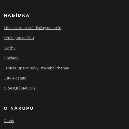
NABÍDKA
20mm keramické dlažby na terče
Terče pod dlažbu
Dlažby
Obklady
Lepidla, spárovačky, stavební chemie
Lišty a ostatní
GRAFICKÉ NÁVRHY
O NÁKUPU
O nás