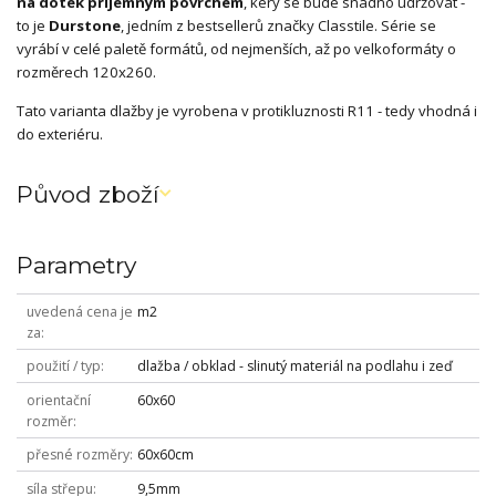
na dotek příjemným povrchem
, kerý se bude snadno udržovat -
to je
Durstone
, jedním z bestsellerů značky Classtile. Série se
vyrábí v celé paletě formátů, od nejmenších, až po velkoformáty o
rozměrech 120x260.
Tato varianta dlažby je vyrobena v protikluznosti R11 - tedy vhodná i
do exteriéru.
Původ zboží
Parametry
uvedená cena je
m2
za
použití / typ
dlažba / obklad - slinutý materiál na podlahu i zeď
orientační
60x60
rozměr
přesné rozměry
60x60cm
síla střepu
9,5mm