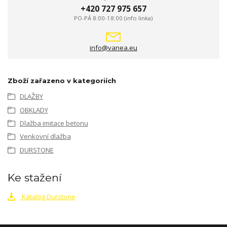
+420 727 975 657
PO-PÁ 8:00-18:00 (info linka)
info@vanea.eu
Zboží zařazeno v kategoriích
DLAŽBY
OBKLADY
Dlažba imitace betonu
Venkovní dlažba
DURSTONE
Ke stažení
Katalog Durstone