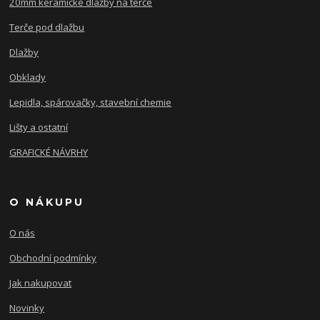
20mm keramické dlažby na terče
Terče pod dlažbu
Dlažby
Obklady
Lepidla, spárovačky, stavební chemie
Lišty a ostatní
GRAFICKÉ NÁVRHY
O NÁKUPU
O nás
Obchodní podmínky
Jak nakupovat
Novinky