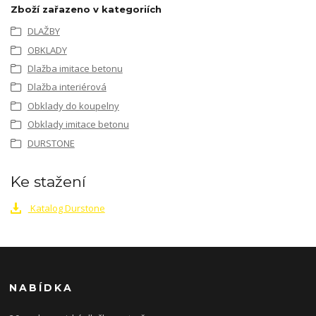
Zboží zařazeno v kategoriích
DLAŽBY
OBKLADY
Dlažba imitace betonu
Dlažba interiérová
Obklady do koupelny
Obklady imitace betonu
DURSTONE
Ke stažení
Katalog Durstone
NABÍDKA