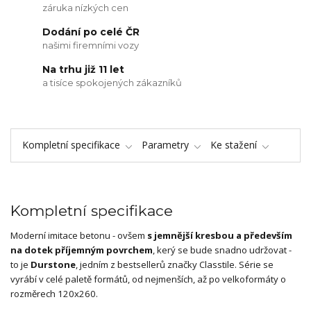
záruka nízkých cen
Dodání po celé ČR
našimi firemními vozy
Na trhu již 11 let
a tisíce spokojených zákazníků
Kompletní specifikace
Parametry
Ke stažení
Kompletní specifikace
Moderní imitace betonu - ovšem
s jemnější kresbou a především
na dotek příjemným povrchem
, kerý se bude snadno udržovat -
to je
Durstone
, jedním z bestsellerů značky Classtile. Série se
vyrábí v celé paletě formátů, od nejmenších, až po velkoformáty o
rozměrech 120x260.