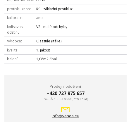
protiskluznost
R9 - základní protikluz
kalibrace
ano
kolísavost
V2 - malé odchylky
odstínu
Výrobce
Classtile (Itálie)
kvalita
1. jakost
balení
1,08m2 / bal.
Prodejní oddělení
+420 727 975 657
PO-PÁ 8:00-18:00 (info linka)
info@vanea.eu