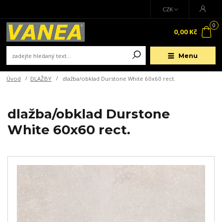
CZK
0
0,00 Kč
Menu
Úvod
DLAŽBY
dlažba/obklad Durstone White 60x60 rect.
dlažba/obklad Durstone
White 60x60 rect.