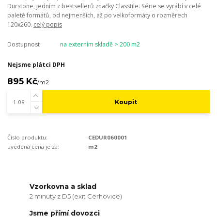
Durstone, jedním z bestsellerů značky Classtile. Série se vyrábí v celé
paletě formátů, od nejmenších, až po velkoformáty o rozměrech
120x260.
celý popis
Dostupnost
na externím skladě > 200 m2
Nejsme plátci DPH
895 Kč
/
m2
Koupit
Číslo produktu:
CEDUR060001
uvedená cena je za:
m2
Vzorkovna a sklad
2 minuty z D5 (exit Cerhovice)
Jsme přímí dovozci