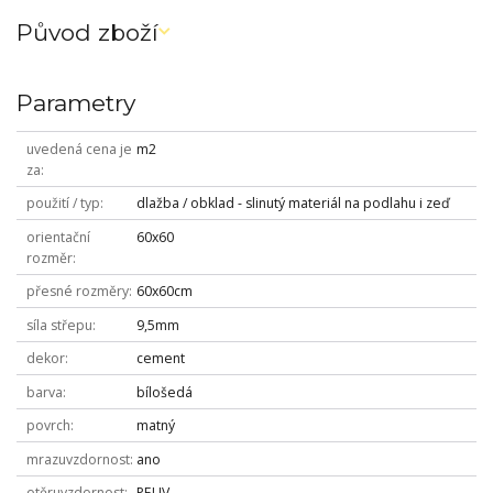
Původ zboží
Parametry
uvedená cena je
m2
za
použití / typ
dlažba / obklad - slinutý materiál na podlahu i zeď
orientační
60x60
rozměr
přesné rozměry
60x60cm
síla střepu
9,5mm
dekor
cement
barva
bílošedá
povrch
matný
mrazuvzdornost
ano
otěruvzdornost
PEI IV