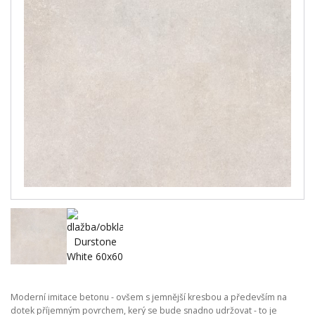
Moderní imitace betonu - ovšem s jemnější kresbou a především na
dotek příjemným povrchem, kerý se bude snadno udržovat - to je