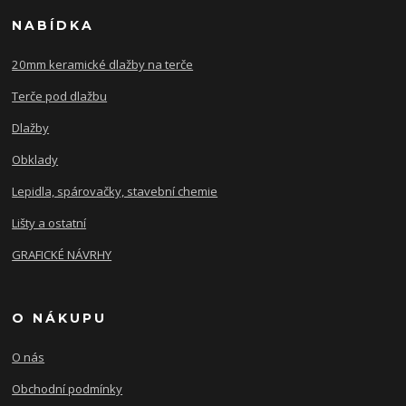
NABÍDKA
20mm keramické dlažby na terče
Terče pod dlažbu
Dlažby
Obklady
Lepidla, spárovačky, stavební chemie
Lišty a ostatní
GRAFICKÉ NÁVRHY
O NÁKUPU
O nás
Obchodní podmínky