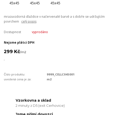
mrazuvzdorná dlaždice v načervenalé barvě a s dobře se udržujícím
povrchem
celý popis
Dostupnost
vyprodáno
Nejsme plátci DPH
299 Kč
/
m2
.
Číslo produktu:
9999_CELLC045001
uvedená cena je za:
m2
Vzorkovna a sklad
2 minuty z D5 (exit Cerhovice)
Jsme přímí dovozci