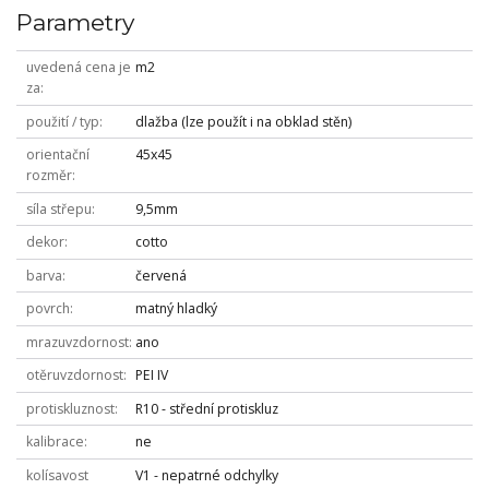
Parametry
uvedená cena je
m2
za
použití / typ
dlažba (lze použít i na obklad stěn)
orientační
45x45
rozměr
síla střepu
9,5mm
dekor
cotto
barva
červená
povrch
matný hladký
mrazuvzdornost
ano
otěruvzdornost
PEI IV
protiskluznost
R10 - střední protiskluz
kalibrace
ne
kolísavost
V1 - nepatrné odchylky