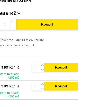
Nejsme plátci DPH
989 Kč
/
m2
Koupit
Číslo produktu:
CEMYW020002
uvedená cena je za:
m2
Koupit
989 Kč
/
m2
xterním skladě
> 200 m2
Koupit
989 Kč
/
m2
xterním skladě
> 200 m2