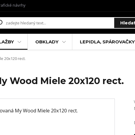
rafické návrhy
Hleda
LAŽBY
OBKLADY
LEPIDLA, SPÁROVAČKY
e 20x120 rect.
My Wood Miele 20x120 rect.