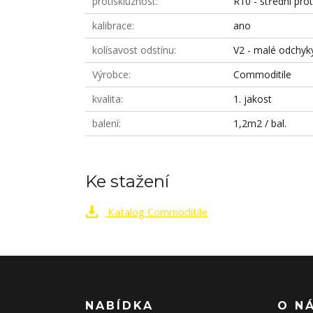
protiskluznost
R10 - střední prot
kalibrace
ano
kolísavost odstínu
V2 - malé odchyk
Výrobce
Commoditile
kvalita
1. jakost
balení
1,2m2 / bal.
Ke stažení
Katalog Commoditile
NABÍDKA
O N