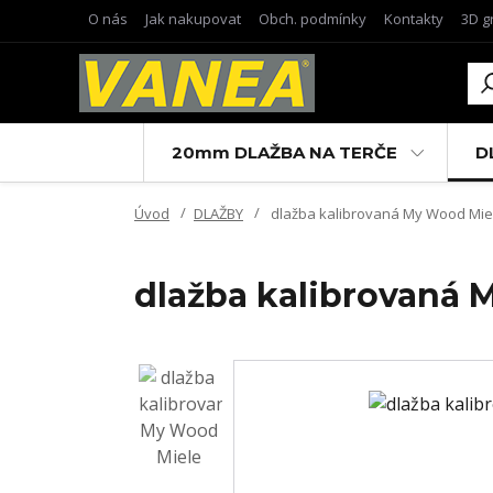
O nás
Jak nakupovat
Obch. podmínky
Kontakty
3D g
20mm DLAŽBA NA TERČE
D
Úvod
DLAŽBY
dlažba kalibrovaná My Wood Miel
dlažba kalibrovaná 