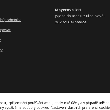
Mayerova 311
(vjezd do areálu z ulice Nová)
ní podmínky
267 61 Cerhovice
upovat
y
ty
nost, zpříjemnění používání webu, analytické účely a v případě udělen
lamy využíváme soubory cookies. Nastavení vlastních preferencí cooki