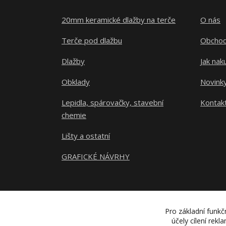
20mm keramické dlažby na terče
O nás
Terče pod dlažbu
Obchod
Dlažby
Jak nak
Obklady
Novink
Lepidla, spárovačky, stavební
Kontak
chemie
Lišty a ostatní
GRAFICKÉ NÁVRHY
Pro základní funkč
účely cílení rek