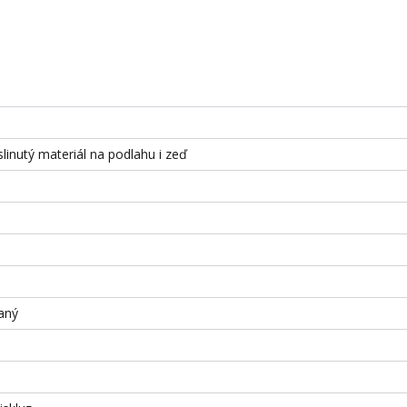
slinutý materiál na podlahu i zeď
aný