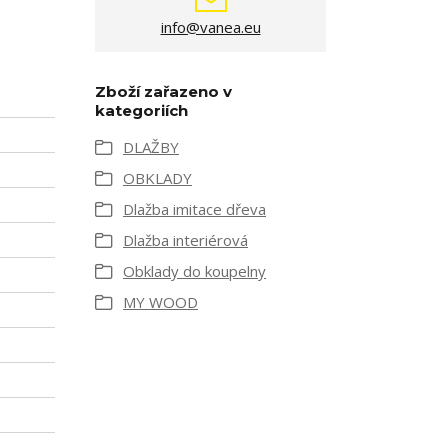
info@vanea.eu
Zboží zařazeno v
kategoriích
DLAŽBY
OBKLADY
Dlažba imitace dřeva
Dlažba interiérová
Obklady do koupelny
MY WOOD