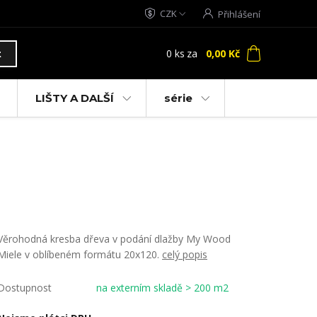
CZK
Přihlášení
0
ks
za
0,00 Kč
t
LIŠTY A DALŠÍ
série
Věrohodná kresba dřeva v podání dlažby My Wood
Miele v oblíbeném formátu 20x120.
celý popis
Dostupnost
na externím skladě > 200 m2