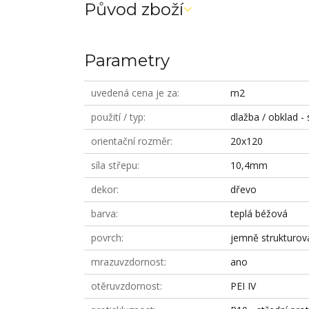
Původ zboží
Parametry
uvedená cena je za
m2
použití / typ
dlažba / obklad - 
orientační rozměr
20x120
síla střepu
10,4mm
dekor
dřevo
barva
teplá béžová
povrch
jemně strukturov
mrazuvzdornost
ano
otěruvzdornost
PEI IV