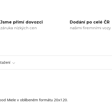
Jsme přímí dovozci
Dodání po celé ČR
záruka nízkých cen
našimi firemními vozy
stažení
ood Miele v oblíbeném formátu 20x120.