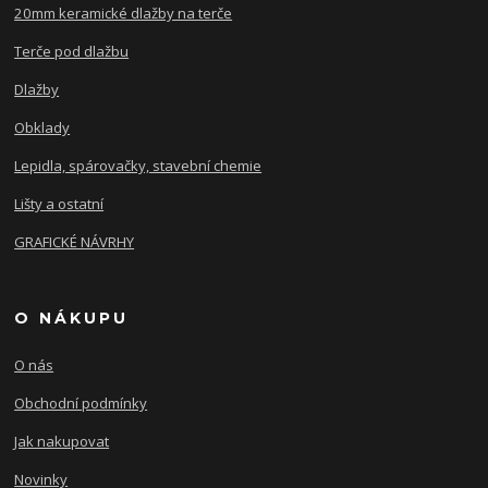
20mm keramické dlažby na terče
Terče pod dlažbu
Dlažby
Obklady
Lepidla, spárovačky, stavební chemie
Lišty a ostatní
GRAFICKÉ NÁVRHY
O NÁKUPU
O nás
Obchodní podmínky
Jak nakupovat
Novinky