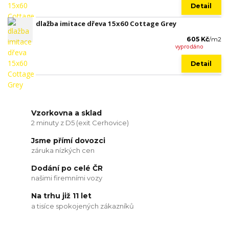
Detail
dlažba imitace dřeva 15x60 Cottage Grey
605 Kč
/
m2
vyprodáno
Detail
Vzorkovna a sklad
2 minuty z D5 (exit Cerhovice)
Jsme přímí dovozci
záruka nízkých cen
Dodání po celé ČR
našimi firemními vozy
Na trhu již 11 let
a tisíce spokojených zákazníků