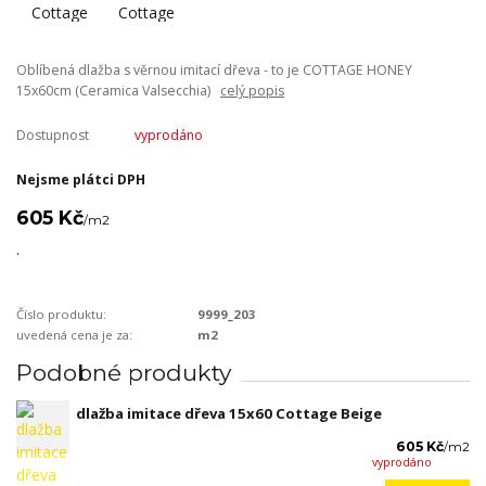
Oblíbená dlažba s věrnou imitací dřeva - to je COTTAGE HONEY
15x60cm (Ceramica Valsecchia)
celý popis
Dostupnost
vyprodáno
Nejsme plátci DPH
605 Kč
/
m2
.
Číslo produktu:
9999_203
uvedená cena je za:
m2
Podobné produkty
dlažba imitace dřeva 15x60 Cottage Beige
605 Kč
/
m2
vyprodáno