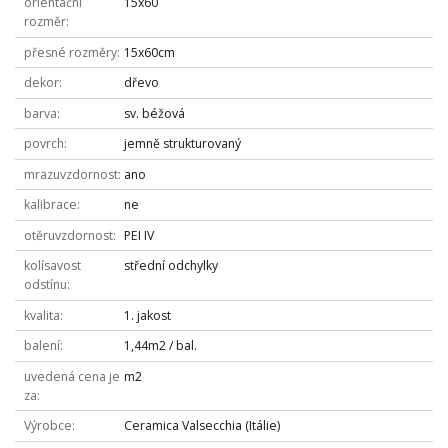
orientační
15x60
rozměr
přesné rozměry
15x60cm
dekor
dřevo
barva
sv. béžová
povrch
jemně strukturovaný
mrazuvzdornost
ano
kalibrace
ne
otěruvzdornost
PEI IV
kolísavost
střední odchylky
odstínu
kvalita
1. jakost
balení
1,44m2 / bal.
uvedená cena je
m2
za
Výrobce
Ceramica Valsecchia (Itálie)