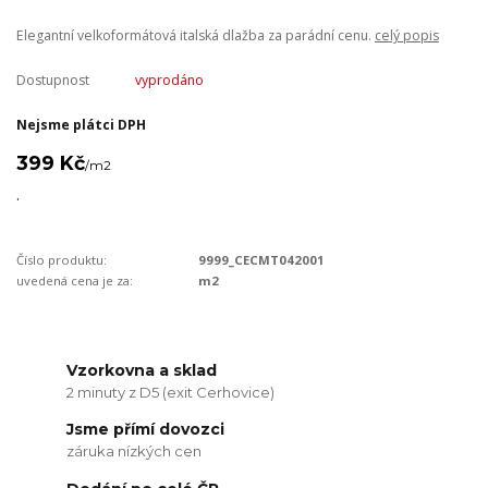
Elegantní velkoformátová italská dlažba za parádní cenu.
celý popis
Dostupnost
vyprodáno
Nejsme plátci DPH
399 Kč
/
m2
.
Číslo produktu:
9999_CECMT042001
uvedená cena je za:
m2
Vzorkovna a sklad
2 minuty z D5 (exit Cerhovice)
Jsme přímí dovozci
záruka nízkých cen