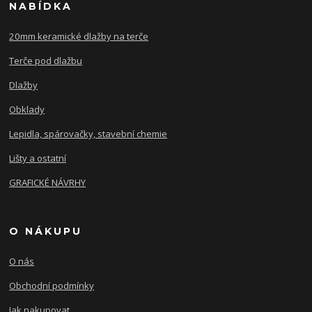
NABÍDKA
20mm keramické dlažby na terče
Terče pod dlažbu
Dlažby
Obklady
Lepidla, spárovačky, stavební chemie
Lišty a ostatní
GRAFICKÉ NÁVRHY
O NÁKUPU
O nás
Obchodní podmínky
Jak nakupovat