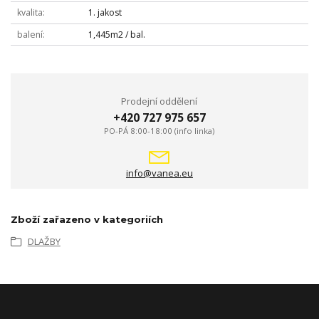
kvalita
1. jakost
balení
1,445m2 / bal.
Prodejní oddělení
+420 727 975 657
PO-PÁ 8:00-18:00 (info linka)
info@vanea.eu
Zboží zařazeno v kategoriích
DLAŽBY