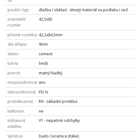
za
použití / typ
dlažba / obklad - slinutý materiál na podlahu i zeď
orientační
42,5x85
rozměr
přesné rozměry
42,2x84,5mm
síla střepu
9mm
dekor
cement
barva
šedá
povrch
matný hladký
mrazuvzdornost
ano
otěruvzdornost
PEI IV
protiskluznost
R9 - základní protikluz
kalibrace
ne
kolísavost
V1 - nepatrné odchylky
odstínu
Výrobce
Dado Ceramica (Itálie)