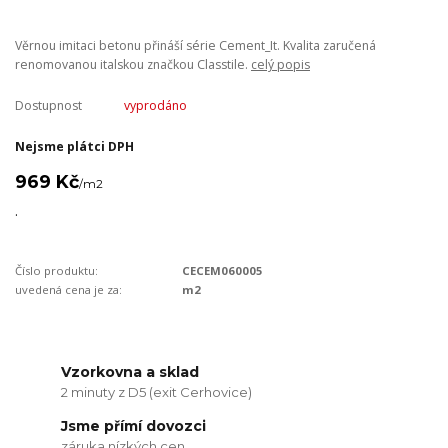
Věrnou imitaci betonu přináší série Cement_It. Kvalita zaručená
renomovanou italskou značkou Classtile.
celý popis
Dostupnost
vyprodáno
Nejsme plátci DPH
969 Kč
/
m2
.
Číslo produktu:
CECEM060005
uvedená cena je za:
m2
Vzorkovna a sklad
2 minuty z D5 (exit Cerhovice)
Jsme přímí dovozci
záruka nízkých cen