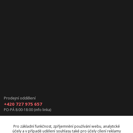
Prodejní oddělení
+420 727 975 657
PO-PÁ 8:00-18:00 (info linka)
info@vanea.eu
Pro základní funkčnost, zpříjemnění používání webu, analytické
účely a v případě udělení souhlasu také pro účely cílení reklamy