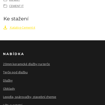
CEMENT IT
Ke stažení
Katalog-Cement it
NABÍDKA
20mm keramické dlažby na terče
Terče pod dlažbu
Dlažby
Obklady
Lepidla, spárovačky, stavební chemie