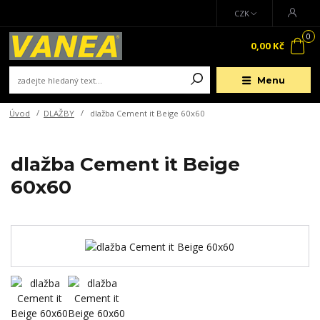
CZK
0
0,00 Kč
Menu
Úvod
DLAŽBY
dlažba Cement it Beige 60x60
dlažba Cement it Beige
60x60