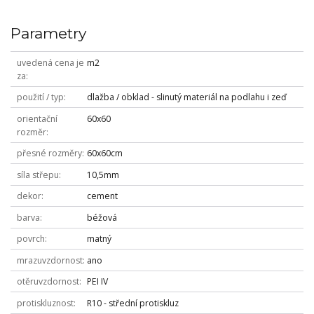
Parametry
uvedená cena je
m2
za
použití / typ
dlažba / obklad - slinutý materiál na podlahu i zeď
orientační
60x60
rozměr
přesné rozměry
60x60cm
síla střepu
10,5mm
dekor
cement
barva
béžová
povrch
matný
mrazuvzdornost
ano
otěruvzdornost
PEI IV
protiskluznost
R10 - střední protiskluz