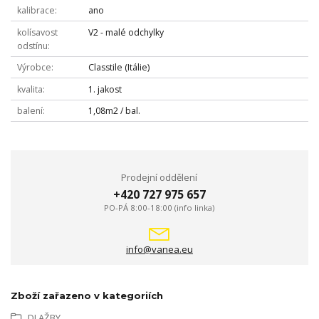
kalibrace
ano
kolísavost
V2 - malé odchylky
odstínu
Výrobce
Classtile (Itálie)
kvalita
1. jakost
balení
1,08m2 / bal.
Prodejní oddělení
+420 727 975 657
PO-PÁ 8:00-18:00 (info linka)
info@vanea.eu
Zboží zařazeno v kategoriích
DLAŽBY