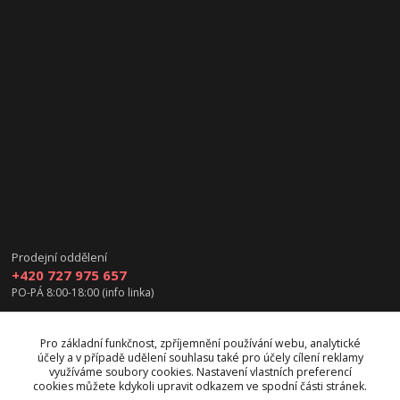
Prodejní oddělení
+420 727 975 657
PO-PÁ 8:00-18:00 (info linka)
info@vanea.eu
Pro základní funkčnost, zpříjemnění používání webu, analytické
účely a v případě udělení souhlasu také pro účely cílení reklamy
využíváme soubory cookies. Nastavení vlastních preferencí
cookies můžete kdykoli upravit odkazem ve spodní části stránek.