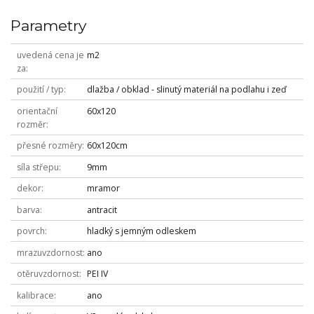
Parametry
uvedená cena je
m2
za
použití / typ
dlažba / obklad - slinutý materiál na podlahu i zeď
orientační
60x120
rozměr
přesné rozměry
60x120cm
síla střepu
9mm
dekor
mramor
barva
antracit
povrch
hladký s jemným odleskem
mrazuvzdornost
ano
otěruvzdornost
PEI IV
kalibrace
ano