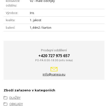
kolísavost
V2 - malé odchyky
odstínu
Výrobce
Iris
kvalita
1. jakost
balení
1,44m2 / karton
Prodejní oddělení
+420 727 975 657
PO-PÁ 8:00-18:00 (info linka)
info@vanea.eu
Zboží zařazeno v kategoriích
DLAŽBY
OBKLADY