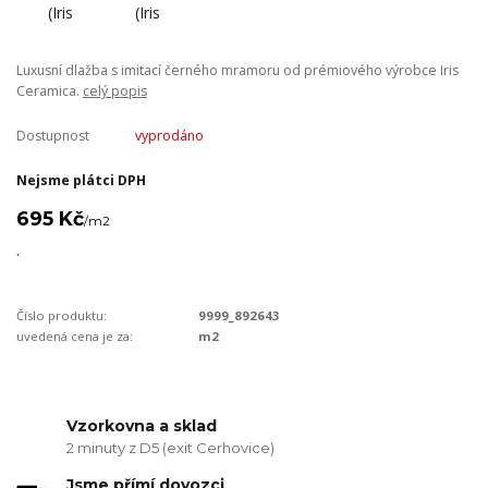
Luxusní dlažba s imitací černého mramoru od prémiového výrobce Iris
Ceramica.
celý popis
Dostupnost
vyprodáno
Nejsme plátci DPH
695 Kč
/
m2
.
Číslo produktu:
9999_892643
uvedená cena je za:
m2
Vzorkovna a sklad
2 minuty z D5 (exit Cerhovice)
Jsme přímí dovozci