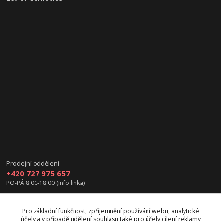
Prodejní oddělení
+420 727 975 657
PO-PÁ 8:00-18:00 (info linka)
info@vanea.eu
Pro základní funkčnost, zpříjemnění používání webu, analytické
účely a v případě udělení souhlasu také pro účely cílení reklamy