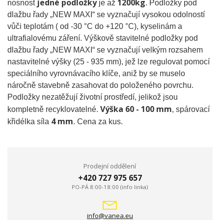
jedné podložky
1200kg
nosnost
je až
. Podložky pod
dlažbu řady „NEW MAXI“ se vyznačují vysokou odolností
vůči teplotám ( od -30 °C do +120 °C), kyselinám a
ultrafialovému záření. Výškově stavitelné podložky pod
dlažbu řady „NEW MAXI“ se vyznačují velkým rozsahem
nastavitelné výšky (25 - 935 mm), jež lze regulovat pomocí
speciálního vyrovnávacího klíče, aniž by se muselo
náročně stavebně zasahovat do položeného povrchu.
Podložky nezatěžují životní prostředí, jelikož jsou
Výška 60 - 100 mm
kompletně recyklovatelné.
, spárovací
4 mm
křidélka síla
. Cena za kus.
Prodejní oddělení
+420 727 975 657
PO-PÁ 8:00-18:00 (info linka)
info@vanea.eu