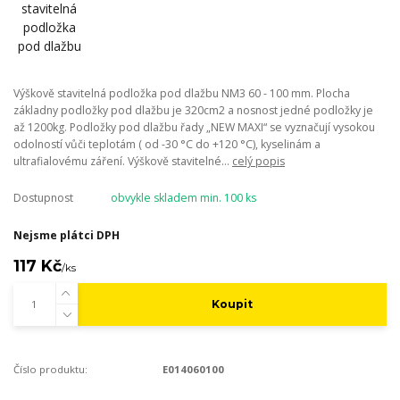
Výškově stavitelná podložka pod dlažbu NM3 60 - 100 mm. Plocha
základny podložky pod dlažbu je 320cm2 a nosnost jedné podložky je
až 1200kg. Podložky pod dlažbu řady „NEW MAXI“ se vyznačují vysokou
odolností vůči teplotám ( od -30 °C do +120 °C), kyselinám a
ultrafialovému záření. Výškově stavitelné...
celý popis
Dostupnost
obvykle skladem min. 100 ks
Nejsme plátci DPH
117 Kč
/
ks
Koupit
Číslo produktu:
E014060100