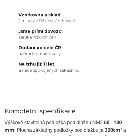
Vzorkovna a sklad
2 minuty z D5 (exit Cerhovice)
Jsme přímí dovozci
záruka nízkých cen
Dodání po celé ČR
našimi firemními vozy
Na trhu již 11 let
a tisíce spokojených zákazníků
Kompletní specifikace
60 - 100
Výškově stavitelná podložka pod dlažbu NM3
mm
320cm
2
. Plocha základny podložky pod dlažbu je
a