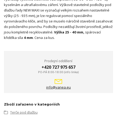
kyselinám a ultrafialovému záření. Výškově stavitelné podložky pod
dlažbu řady NEW MAXI se vyznačují velkým rozsahem nastavitelné
výšky (25 - 935 mm), je lze regulovat pomocí speciálního
vyrovnávacího klíče, aniž by se muselo náročně stavebně zasahovat
do položeného povrchu. Podložky nezatěžují životní prostředí, jelikož
jsou kompletně recyklovatelné.
Výška 25 - 40 mm,
spárovací
křidélka síla
4 mm
. Cena za kus.
Prodejní oddělení
+420 727 975 657
PO-PÁ 8:00-18:00 (info linka)
info@vanea.eu
Zboží zařazeno v kategoriích
Terče pod dlažbu