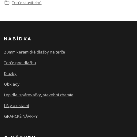
Terče stavitelné
NABÍDKA
20mm keramické dlažby na terče
Terče pod dlažbu
Dlažby
Obklady
Lepidla, spárovačky, stavební chemie
Lišty a ostatní
GRAFICKÉ NÁVRHY