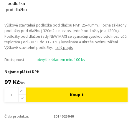
Výškově stavitelná podložka pod dlažbu NM1 25-40mm. Plocha základny
podložky pod dlažbu j 320m2 a nosnost jedné podložky je a 1200kg.
Podložky pod dlažbu řady NEW MAXI se vyznačují vysokou odolností vůči
teplotám ( od -30 °C do +120 °C), kyselinám a ultrafialovému záření.
Výškově stavitelné podložky...
celý popis
Dostupnost
obvykle skladem min. 100 ks
Nejsme plátci DPH
97 Kč
/
ks
Koupit
Číslo produktu:
E014025040