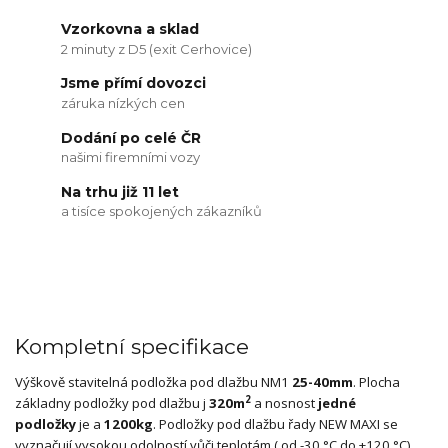
Vzorkovna a sklad
2 minuty z D5 (exit Cerhovice)
Jsme přímí dovozci
záruka nízkých cen
Dodání po celé ČR
našimi firemními vozy
Na trhu již 11 let
a tisíce spokojených zákazníků
Kompletní specifikace
Výškově stavitelná podložka pod dlažbu NM1
25-40mm
. Plocha
2
základny podložky pod dlažbu j
320m
a nosnost
jedné
podložky
je a
1200kg
. Podložky pod dlažbu řady NEW MAXI se
vyznačují vysokou odolností vůči teplotám ( od -30 °C do +120 °C),