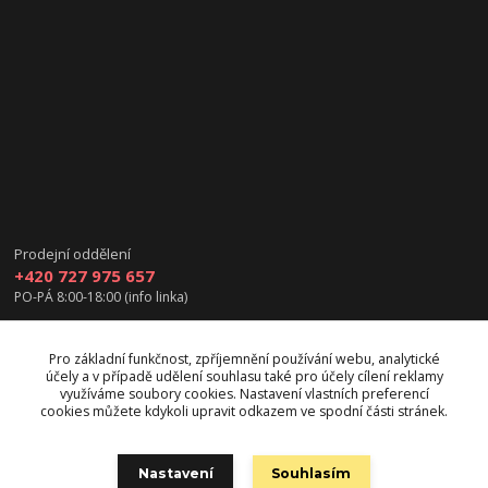
Prodejní oddělení
+420 727 975 657
PO-PÁ 8:00-18:00 (info linka)
info@vanea.eu
Pro základní funkčnost, zpříjemnění používání webu, analytické
účely a v případě udělení souhlasu také pro účely cílení reklamy
využíváme soubory cookies. Nastavení vlastních preferencí
cookies můžete kdykoli upravit odkazem ve spodní části stránek.
Upravit sběr cookies.
Nastavení
Souhlasím