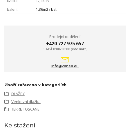
kvalita
1. jakost
balení
1,36m2 / bal.
Prodejní oddělení
+420 727 975 657
PO-PÁ 8:00-18:00 (info linka)
info@vanea.eu
Zboží zařazeno v kategoriích
DLAŽBY
Venkovní dlažba
TERRE TOSCANE
Ke stažení