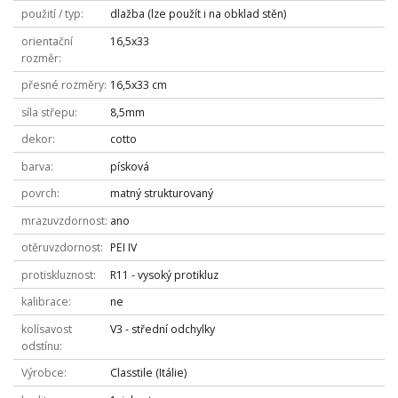
použití / typ
dlažba (lze použít i na obklad stěn)
orientační
16,5x33
rozměr
přesné rozměry
16,5x33 cm
síla střepu
8,5mm
dekor
cotto
barva
písková
povrch
matný strukturovaný
mrazuvzdornost
ano
otěruvzdornost
PEI IV
protiskluznost
R11 - vysoký protikluz
kalibrace
ne
kolísavost
V3 - střední odchylky
odstínu
Výrobce
Classtile (Itálie)