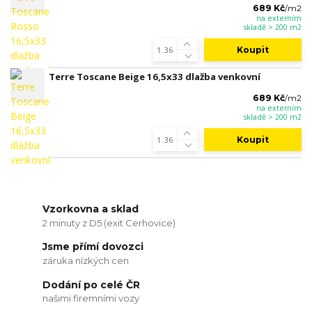
689 Kč
/
m2
na externím
skladě > 200 m2
Koupit
Terre Toscane Beige 16,5x33 dlažba venkovní
689 Kč
/
m2
na externím
skladě > 200 m2
Koupit
Vzorkovna a sklad
2 minuty z D5 (exit Cerhovice)
Jsme přímí dovozci
záruka nízkých cen
Dodání po celé ČR
našimi firemními vozy