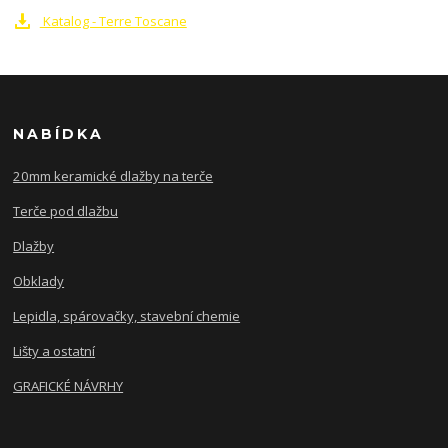
Katalog - Terre Toscane
NABÍDKA
20mm keramické dlažby na terče
Terče pod dlažbu
Dlažby
Obklady
Lepidla, spárovačky, stavební chemie
Lišty a ostatní
GRAFICKÉ NÁVRHY