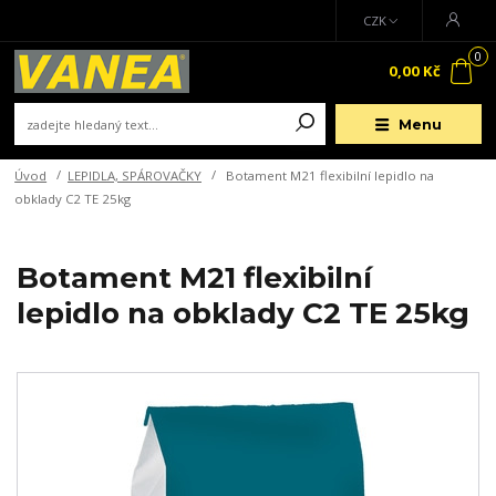
CZK
0
0,00 Kč
Menu
Úvod
LEPIDLA, SPÁROVAČKY
Botament M21 flexibilní lepidlo na
obklady C2 TE 25kg
Botament M21 flexibilní
lepidlo na obklady C2 TE 25kg