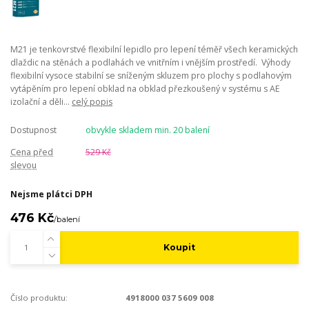
M21 je tenkovrstvé flexibilní lepidlo pro lepení téměř všech keramických
dlaždic na stěnách a podlahách ve vnitřním i vnějším prostředí. Výhody
flexibilní vysoce stabilní se sníženým skluzem pro plochy s podlahovým
vytápěním pro lepení obklad na obklad přezkoušený v systému s AE
izolační a děli...
celý popis
Dostupnost
obvykle skladem min. 20 balení
Cena před
529 Kč
slevou
Nejsme plátci DPH
476 Kč
/
balení
Koupit
Číslo produktu:
4918000 037 5609 008