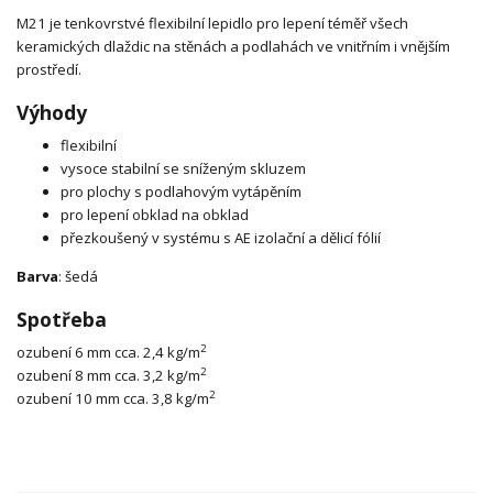
M21 je tenkovrstvé flexibilní lepidlo pro lepení téměř všech
keramických dlaždic na stěnách a podlahách ve vnitřním i vnějším
prostředí.
Výhody
flexibilní
vysoce stabilní se sníženým skluzem
pro plochy s podlahovým vytápěním
pro lepení obklad na obklad
přezkoušený v systému s AE izolační a dělicí fólií
Barva
: šedá
Spotřeba
2
ozubení 6 mm cca. 2,4 kg/m
2
ozubení 8 mm cca. 3,2 kg/m
2
ozubení 10 mm cca. 3,8 kg/m