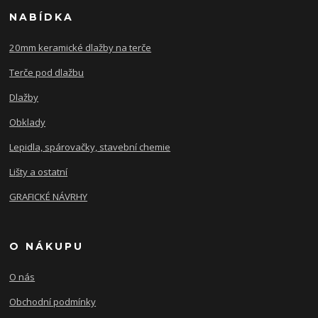
NABÍDKA
20mm keramické dlažby na terče
Terče pod dlažbu
Dlažby
Obklady
Lepidla, spárovačky, stavební chemie
Lišty a ostatní
GRAFICKÉ NÁVRHY
O NÁKUPU
O nás
Obchodní podmínky