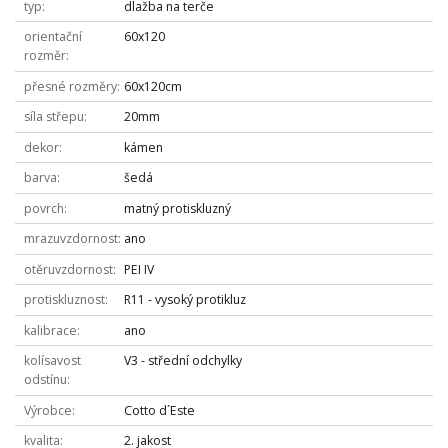
typ
dlažba na terče
orientační
60x120
rozměr
přesné rozměry
60x120cm
síla střepu
20mm
dekor
kámen
barva
šedá
povrch
matný protiskluzný
mrazuvzdornost
ano
otěruvzdornost
PEI IV
protiskluznost
R11 - vysoký protikluz
kalibrace
ano
kolísavost
V3 - střední odchylky
odstínu
Výrobce
Cotto d´Este
kvalita
2. jakost