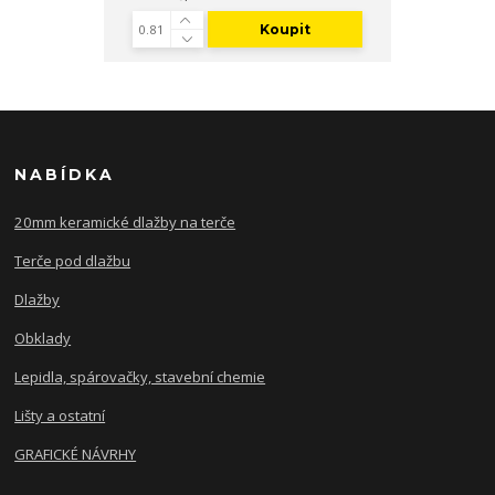
Koupit
NABÍDKA
20mm keramické dlažby na terče
Terče pod dlažbu
Dlažby
Obklady
Lepidla, spárovačky, stavební chemie
Lišty a ostatní
GRAFICKÉ NÁVRHY