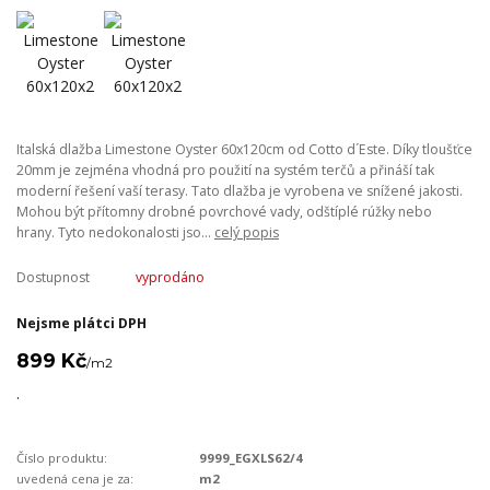
Italská dlažba Limestone Oyster 60x120cm od Cotto d´Este. Díky tloušťce
20mm je zejména vhodná pro použití na systém terčů a přináší tak
moderní řešení vaší terasy. Tato dlažba je vyrobena ve snížené jakosti.
Mohou být přítomny drobné povrchové vady, odštíplé rúžky nebo
hrany. Tyto nedokonalosti jso...
celý popis
Dostupnost
vyprodáno
Nejsme plátci DPH
899 Kč
/
m2
.
Číslo produktu:
9999_EGXLS62/4
uvedená cena je za:
m2