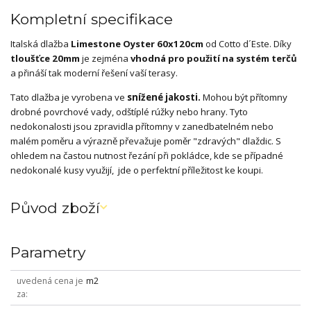
Kompletní specifikace
Italská dlažba
Limestone Oyster 60x120cm
od Cotto d´Este. Díky
tloušťce 20mm
je zejména
vhodná pro použití na systém terčů
a přináší tak moderní řešení vaší terasy.
Tato dlažba je vyrobena ve
snížené jakosti.
Mohou být přítomny
drobné povrchové vady, odštíplé rúžky nebo hrany. Tyto
nedokonalosti jsou zpravidla přítomny v zanedbatelném nebo
malém poměru a výrazně převažuje poměr "zdravých" dlaždic. S
ohledem na častou nutnost řezání při pokládce, kde se případné
nedokonalé kusy využijí, jde o perfektní příležitost ke koupi.
Původ zboží
Parametry
uvedená cena je
m2
za