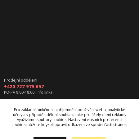
Prodejní oddělení
+420 727 975 657
PO-PÁ 8:00-18:00 (info linka)
info@vanea.eu
Pro základní funkčnost, zpříjemnění používání webu, analytické
účely a v případě udělení souhlasu také pro účely cílení reklamy
využíváme soubory cookies. Nastavení vlastních preferencí
cookies můžete kdykoli upravit odkazem ve spodní části stránek.