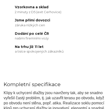
Vzorkovna a sklad
2 minuty z D5 (exit Cerhovice)
Jsme přímí dovozci
záruka nízkých cen
Dodání po celé ČR
našimi firemními vozy
Na trhu již 11 let
a tisíce spokojených zákazníků
Kompletní specifikace
Klipy k uchycení dlažby jsou navrženy tak, aby se snadno
vyřešil častý problém, tj. jak uzavřít terasu po obvodu, když
po obvodu není stěna, popř. atika. Realizace soklu pomocí
klipů pro uchycení dlažby je inovativní, elegantní a snadné.