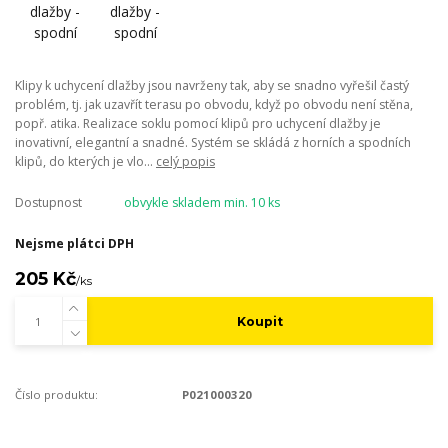
Klipy k uchycení dlažby jsou navrženy tak, aby se snadno vyřešil častý
problém, tj. jak uzavřít terasu po obvodu, když po obvodu není stěna,
popř. atika. Realizace soklu pomocí klipů pro uchycení dlažby je
inovativní, elegantní a snadné. Systém se skládá z horních a spodních
klipů, do kterých je vlo...
celý popis
Dostupnost
obvykle skladem min. 10 ks
Nejsme plátci DPH
205 Kč
/
ks
Koupit
Číslo produktu:
P021000320