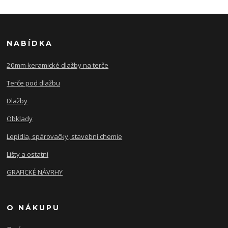
NABÍDKA
20mm keramické dlažby na terče
Terče pod dlažbu
Dlažby
Obklady
Lepidla, spárovačky, stavební chemie
Lišty a ostatní
GRAFICKÉ NÁVRHY
O NÁKUPU