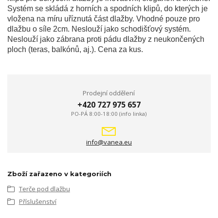
Systém se skládá z horních a spodních klipů, do kterých je
vložena na míru uříznutá část dlažby. Vhodné pouze pro
dlažbu o síle 2cm. Neslouží jako schodišťový systém.
Neslouží jako zábrana proti pádu dlažby z neukončených
ploch (teras, balkónů, aj.). Cena za kus.
Prodejní oddělení
+420 727 975 657
PO-PÁ 8:00-18:00 (info linka)
info@vanea.eu
Zboží zařazeno v kategoriích
Terče pod dlažbu
Příslušenství