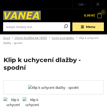
CZK
0
0,00 Kč
Menu
Úvod
20mm DLAŽBA NA TERČE
Terče pod dlažbu
Klip k uchycení
dlažby - spodní
Klip k uchycení dlažby -
spodní