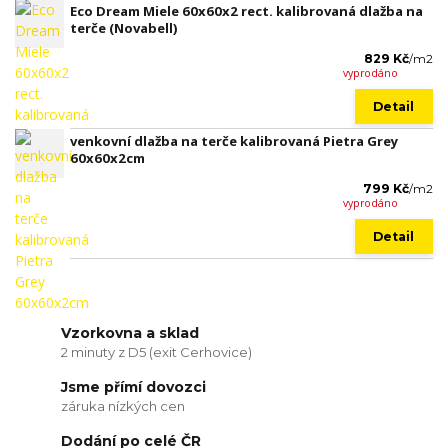
Eco Dream Miele 60x60x2 rect. kalibrovaná dlažba na
terče (Novabell)
829 Kč
/
m2
vyprodáno
Detail
venkovní dlažba na terče kalibrovaná Pietra Grey
60x60x2cm
799 Kč
/
m2
vyprodáno
Detail
Vzorkovna a sklad
2 minuty z D5 (exit Cerhovice)
Jsme přímí dovozci
záruka nízkých cen
Dodání po celé ČR