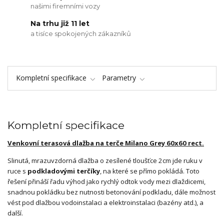
našimi firemními vozy
Na trhu již 11 let
a tisíce spokojených zákazníků
Kompletní specifikace
Parametry
Kompletní specifikace
Venkovní terasová dlažba na terče Milano Grey 60x60 rect.
Slinutá, mrazuvzdorná dlažba o zesílené tloušťce 2cm jde ruku v
ruce s
podkladovými terčíky
, na které se přímo pokládá. Toto
řešení přináší řadu výhod jako rychlý odtok vody mezi dlaždicemi,
snadnou pokládku bez nutnosti betonování podkladu, dále možnost
vést pod dlažbou vodoinstalaci a elektroinstalaci (bazény atd.), a
další.