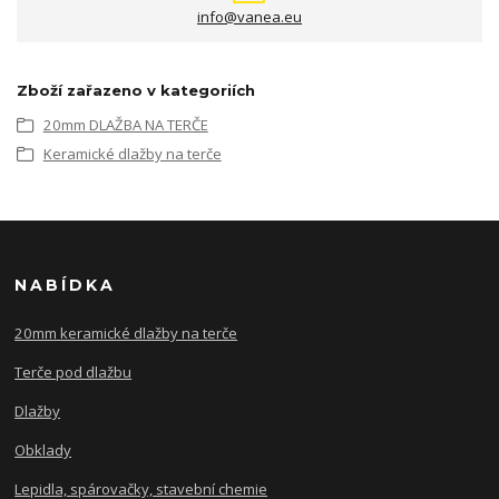
info@vanea.eu
Zboží zařazeno v kategoriích
20mm DLAŽBA NA TERČE
Keramické dlažby na terče
NABÍDKA
20mm keramické dlažby na terče
Terče pod dlažbu
Dlažby
Obklady
Lepidla, spárovačky, stavební chemie