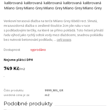
Venkovní terasová dlažba na terče Milano Grey 60x60 rect. Slinutá,
mrazuvzdorná dlažba o zesílené tloušťce 2cm jde ruku v ruce
s podkladovými terčíky, na které se přímo pokládá. Toto řešení přináší
řadu výhod jako rychlý odtok vody mezi dlaždicemi, snadnou pokládku
bez nutnosti betonování podkladu, ...
celý popis
Dostupnost
vyprodáno
Nejsme plátci DPH
749 Kč
/
m2
.
Číslo produktu:
9999_MIL_GR
uvedená cena je za:
m2
Podobné produkty