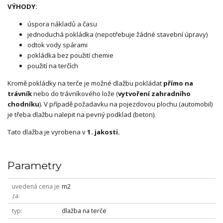
VÝHODY:
úspora nákladů a času
jednoduchá pokládka (nepotřebuje žádné stavební úpravy)
odtok vody spárami
pokládka bez použití chemie
použití na terčích
Kromě pokládky na terče je možné dlažbu pokládat
přímo na
trávník
nebo do trávníkového lože (
vytvoření zahradního
chodníku
). V případě požadavku na pojezdovou plochu (automobil)
je třeba dlažbu nalepit na pevný podklad (beton).
Tato dlažba je vyrobena v
1. jakosti.
Parametry
uvedená cena je
m2
za
typ
dlažba na terče