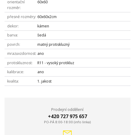
orientační
60x60
rozměr
přesné rozměry
60x60x2cm
dekor
kámen
barva
šedá
povrch
matný protiskluzný
mrazuvzdornost
ano
protiskluznost
R11 - vysoký protikluz
kalibrace
ano
kvalita
1. jakost
Prodejní oddělení
+420 727 975 657
PO-PÁ 8:00-18:00 (info linka)