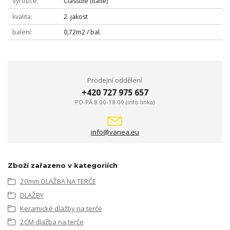
Výrobce
Classtile (Itálie)
kvalita
2. jakost
balení
0,72m2 / bal.
Prodejní oddělení
+420 727 975 657
PO-PÁ 8:00-18:00 (info linka)
info@vanea.eu
Zboží zařazeno v kategoriích
20mm DLAŽBA NA TERČE
DLAŽBY
Keramické dlažby na terče
2CM dlažba na terče