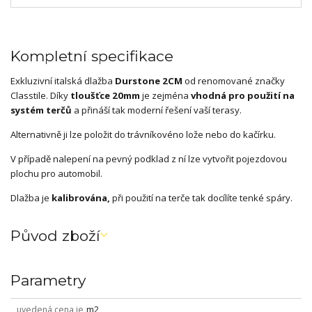
Kompletní specifikace
Exkluzivní italská dlažba
Durstone 2CM
od renomované značky
Classtile. Díky
tloušťce 20mm
je zejména
vhodná pro použití na
systém terčů
a přináší tak moderní řešení vaší terasy.
Alternativně ji lze položit do trávníkovéno lože nebo do kačírku.
V případě nalepení na pevný podklad z ní lze vytvořit pojezdovou
plochu pro automobil.
Dlažba je
kalibrována,
při použití na terče tak docílíte tenké spáry.
Původ zboží
Parametry
uvedená cena je
m2