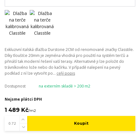
Exkluzivní italská dlažba Durstone 2CM od renomované značky Classtile.
Díky tloušťce 20mm je zejména vhodná pro použití na systém terčů a
přináší tak moderní řešení vaší terasy. Alternativně ji lze položit do
trávníkovéno lože nebo do kačírku. V případě nalepení na pevný
podklad z ní lze vytvořit po...
celý popis
Dostupnost
na externím skladě > 200 m2
Nejsme plátci DPH
1 489 Kč
/
m2
Koupit