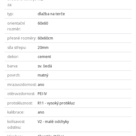
za
typ
dlažba na terče
orientační
60x60
rozměr
přesné rozměry
60x60cm
síla střepu
20mm
dekor
cement
barva
sv. šedá
povrch
matný
mrazuvzdornost
ano
otěruvzdornost
PEI IV
protiskluznost
R11 - vysoký protikluz
kalibrace
ano
kolísavost
V2 - malé odchyky
odstínu