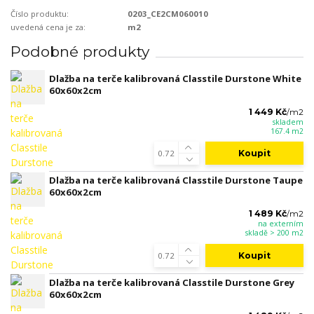
Číslo produktu:
0203_CE2CM060010
uvedená cena je za:
m2
Podobné produkty
Dlažba na terče kalibrovaná Classtile Durstone White
60x60x2cm
1 449 Kč
/
m2
skladem
167.4 m2
Koupit
Dlažba na terče kalibrovaná Classtile Durstone Taupe
60x60x2cm
1 489 Kč
/
m2
na externím
skladě > 200 m2
Koupit
Dlažba na terče kalibrovaná Classtile Durstone Grey
60x60x2cm