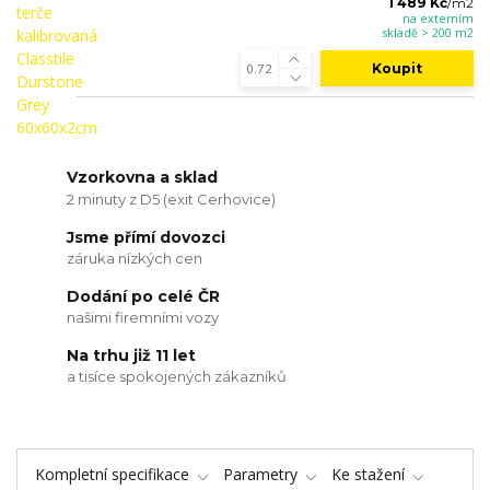
1 489 Kč
/
m2
na externím
skladě > 200 m2
Koupit
Vzorkovna a sklad
2 minuty z D5 (exit Cerhovice)
Jsme přímí dovozci
záruka nízkých cen
Dodání po celé ČR
našimi firemními vozy
Na trhu již 11 let
a tisíce spokojených zákazníků
Kompletní specifikace
Parametry
Ke stažení