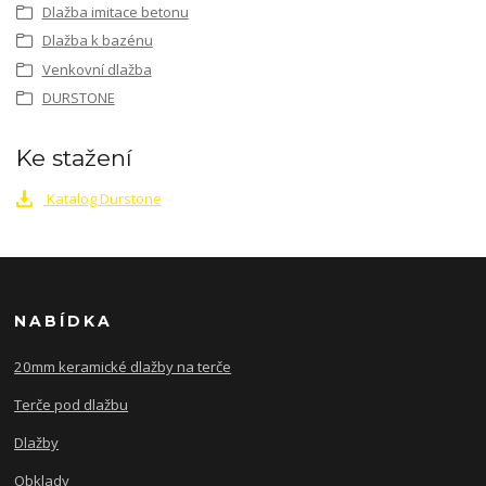
Dlažba imitace betonu
Dlažba k bazénu
Venkovní dlažba
DURSTONE
Ke stažení
Katalog Durstone
NABÍDKA
20mm keramické dlažby na terče
Terče pod dlažbu
Dlažby
Obklady