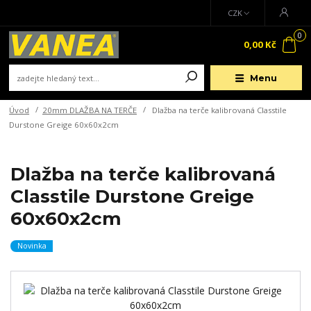
CZK
0
0,00 Kč
Menu
Úvod
20mm DLAŽBA NA TERČE
Dlažba na terče kalibrovaná Classtile
Durstone Greige 60x60x2cm
Dlažba na terče kalibrovaná
Classtile Durstone Greige
60x60x2cm
Novinka