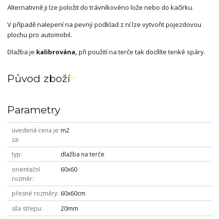
Alternativně ji lze položit do trávníkovéno lože nebo do kačírku.
V případě nalepení na pevný podklad z ní lze vytvořit pojezdovou
plochu pro automobil.
Dlažba je
kalibrována,
při použití na terče tak docílíte tenké spáry.
Původ zboží
Parametry
uvedená cena je
m2
za
typ
dlažba na terče
orientační
60x60
rozměr
přesné rozměry
60x60cm
síla střepu
20mm