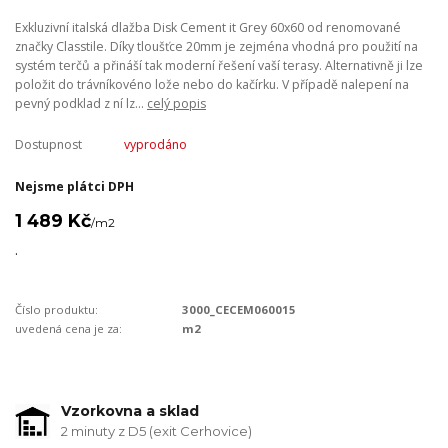
Exkluzivní italská dlažba Disk Cement it Grey 60x60 od renomované
značky Classtile. Díky tloušťce 20mm je zejména vhodná pro použití na
systém terčů a přináší tak moderní řešení vaší terasy. Alternativně ji lze
položit do trávníkovéno lože nebo do kačírku. V případě nalepení na
pevný podklad z ní lz...
celý popis
Dostupnost
vyprodáno
Nejsme plátci DPH
1 489 Kč
/
m2
.
Číslo produktu:
3000_CECEM060015
uvedená cena je za:
m2
Vzorkovna a sklad
2 minuty z D5 (exit Cerhovice)