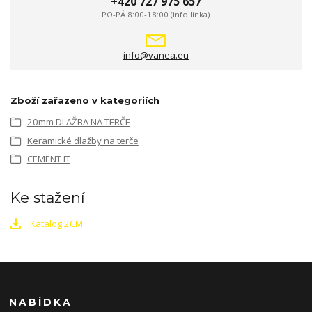
+420 727 975 657
PO-PÁ 8:00-18:00 (info linka)
info@vanea.eu
Zboží zařazeno v kategoriích
20mm DLAŽBA NA TERČE
Keramické dlažby na terče
CEMENT IT
Ke stažení
Katalog 2CM
NABÍDKA