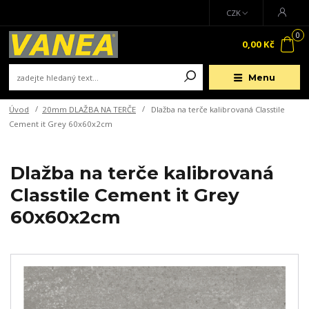
CZK
0
0,00 Kč
Menu
Úvod
20mm DLAŽBA NA TERČE
Dlažba na terče kalibrovaná Classtile
Cement it Grey 60x60x2cm
Dlažba na terče kalibrovaná
Classtile Cement it Grey
60x60x2cm