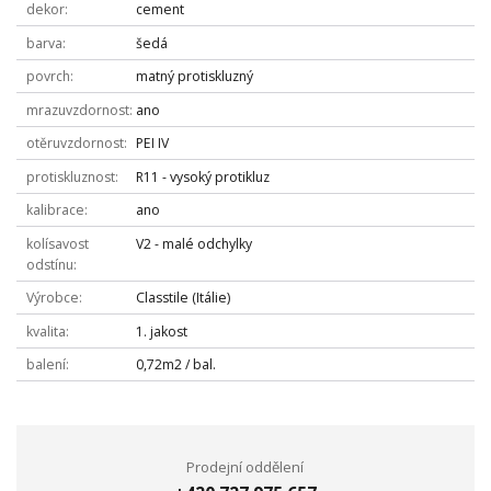
dekor
cement
barva
šedá
povrch
matný protiskluzný
mrazuvzdornost
ano
otěruvzdornost
PEI IV
protiskluznost
R11 - vysoký protikluz
kalibrace
ano
kolísavost
V2 - malé odchylky
odstínu
Výrobce
Classtile (Itálie)
kvalita
1. jakost
balení
0,72m2 / bal.
Prodejní oddělení